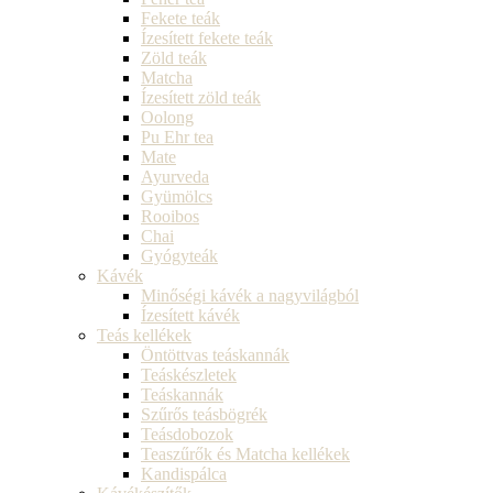
Fekete teák
Ízesített fekete teák
Zöld teák
Matcha
Ízesített zöld teák
Oolong
Pu Ehr tea
Mate
Ayurveda
Gyümölcs
Rooibos
Chai
Gyógyteák
Kávék
Minőségi kávék a nagyvilágból
Ízesített kávék
Teás kellékek
Öntöttvas teáskannák
Teáskészletek
Teáskannák
Szűrős teásbögrék
Teásdobozok
Teaszűrők és Matcha kellékek
Kandispálca