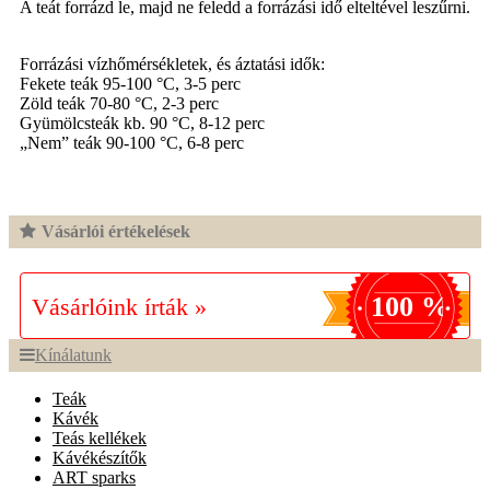
A teát forrázd le, majd ne feledd a forrázási idő elteltével leszűrni.
Forrázási vízhőmérsékletek, és áztatási idők:
Fekete teák 95-100 °C, 3-5 perc
Zöld teák 70-80 °C, 2-3 perc
Gyümölcsteák kb. 90 °C, 8-12 perc
„Nem” teák 90-100 °C, 6-8 perc
Vásárlói értékelések
100 %
Vásárlóink írták »
Kínálatunk
Teák
Kávék
Teás kellékek
Kávékészítők
ART sparks