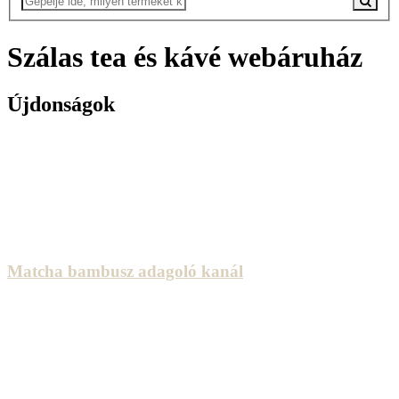
Szálas tea és kávé webáruház
Újdonságok
Matcha bambusz adagoló kanál