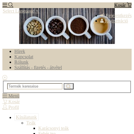
Kosár
Select Language
▼
Bejelentkezés
Regisztráció
Hírek
Kapcsolat
Rólunk
Szállítás - fizetés - átvétel
Menü
Kosár
Profil
Kínálatunk
Teák
Karácsonyi teák
Fehér tea