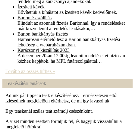
rendeld meg a karácsonyi ajándékokat.
Ízesített kávék
Bővítettük a kínálatot az ízesített kávék kedvelőinek.
Barion és szállítás
Elindult az azonnali fizetés Barionnal, így a rendeléseket
már közvetlenül a rendelés leadásakor,…
Barion bankkártyás fizetés
Hamarosan elérhető lesz a Barion bankkártyás fizetési
lehetőség a webáruházunkban.
Karácsonyi kiszállítás 2023
A december 20-án 12:00-ig leadott rendeléseket biztosan
kézhez kapjátok, ha MPL futárszolgálattal…
Tovább az összes hírhez »
Teakészítési tanácsok
Adunk pár tippet a teák elkészítéséhez. Természetesen ettől
ízlésednek megfelelően eltérhetsz, de mi így javasoljuk:
Egy teáskanál szálas teát számolj csészénként.
A vizet minden esetben forraljuk fel, és hagyjuk visszahűlni a
megfelelő hőfokra!