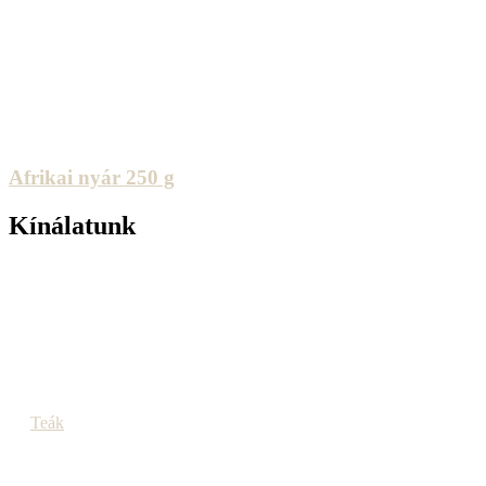
Afrikai nyár 250 g
Kínálatunk
Teák