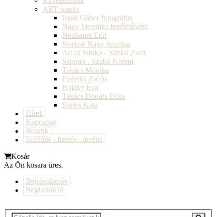
Kávékészítők
ART sparks
Iszak Gábor fotográfus
Nagy Veronika festőművész
Neubauer Edit
Starkné Nagy Jusztina
Art of Simko - Simkó Zsolt
Sznono - Szabó Noémi
Takács Mónika
Federits Zsófia
Bujáky Éva
Takács Donáta Dóra
Szeles Kata
Hírek
Kapcsolat
Rólunk
Szállítás - fizetés - átvétel
Kosár
Az Ön kosara üres.
Bejelentkezés
Regisztráció