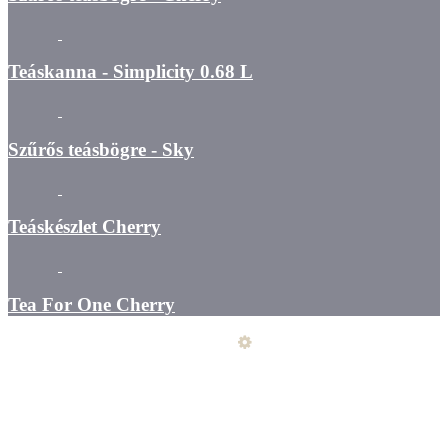
Teáskanna - Simplicity 0.68 L
Szűrős teásbögre - Sky
Teáskészlet Cherry
Tea For One Cherry
Üzemeltető
Online elállás
Teljes katalógus
Vásárlói értékelések
Általános szerződési feltételek