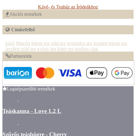
Kávé- és Teaház az Íródeákhoz
Akciós termékek
Címkefelhő
kávé
Matcha
fekete tea
zöld tea
gyümölcs tea
ízesített fekete tea
ízesített zöld tea
gyógy tea
fehér tea
rooibos
chai
Partnereink
Legnépszerűbb termékek
Teáskanna - Love 1.2 L
Szűrős teásbögre - Cherry