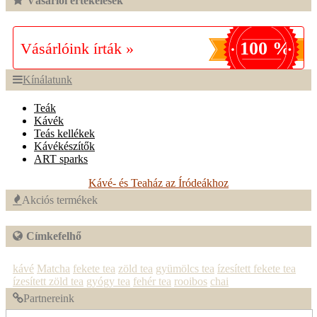
Vásárlói értékelések
100 %
Vásárlóink írták »
Kínálatunk
Teák
Kávék
Teás kellékek
Kávékészítők
ART sparks
Kávé- és Teaház az Íródeákhoz
Akciós termékek
Címkefelhő
kávé
Matcha
fekete tea
zöld tea
gyümölcs tea
ízesített fekete tea
ízesített zöld tea
gyógy tea
fehér tea
rooibos
chai
Partnereink