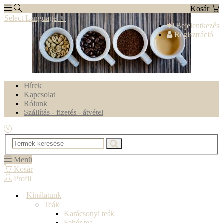
Kosár
Select Language
▼
Bejelentkezés
Regisztráció
Hírek
Kapcsolat
Rólunk
Szállítás - fizetés - átvétel
Menü
Kosár
Profil
Kínálatunk
Teák
Karácsonyi teák
Fehér tea