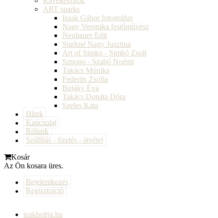
Kávékészítők
ART sparks
Iszak Gábor fotográfus
Nagy Veronika festőművész
Neubauer Edit
Starkné Nagy Jusztina
Art of Simko - Simkó Zsolt
Sznono - Szabó Noémi
Takács Mónika
Federits Zsófia
Bujáky Éva
Takács Donáta Dóra
Szeles Kata
Hírek
Kapcsolat
Rólunk
Szállítás - fizetés - átvétel
Kosár
Az Ön kosara üres.
Bejelentkezés
Regisztráció
teakboltja.hu