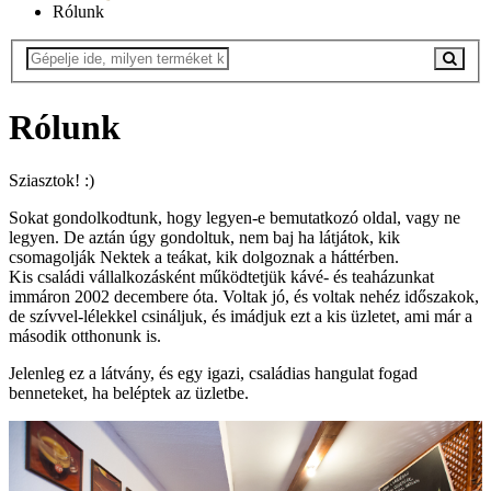
Rólunk
Rólunk
Sziasztok! :)
Sokat gondolkodtunk, hogy legyen-e bemutatkozó oldal, vagy ne
legyen. De aztán úgy gondoltuk, nem baj ha látjátok, kik
csomagolják Nektek a teákat, kik dolgoznak a háttérben.
Kis családi vállalkozásként működtetjük kávé- és teaházunkat
immáron 2002 decembere óta. Voltak jó, és voltak nehéz időszakok,
de szívvel-lélekkel csináljuk, és imádjuk ezt a kis üzletet, ami már a
második otthonunk is.
Jelenleg ez a látvány, és egy igazi, családias hangulat fogad
benneteket, ha beléptek az üzletbe.