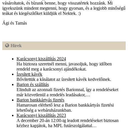
vásároltatok, és bízunk benne, hogy visszatértek hozzánk. Mi
igyekszünk mindent megtenni, hogy gyorsan, és a legjobb minőségű
teákat és kiegészítőket küldjük el Nektek. :)
Ági és Tamás
Hírek
Karácsonyi kiszállítás 2024
Ha biztosra szeretnél menni, javasoljuk, hogy időben
rendeld meg a karácsonyi ajándékokat.
Ízesített kávék
Bővítettük a kínálatot az ízesített kávék kedvelőinek.
Barion és szállítás
Elindult az azonnali fizetés Barionnal, így a rendeléseket
már közvetlenül a rendelés leadásakor,…
Barion bankkártyás fizetés
Hamarosan elérhető lesz a Barion bankkártyás fizetési
lehetőség a webáruházunkban.
Karácsonyi kiszállítás 2023
A december 20-án 12:00-ig leadott rendeléseket biztosan
kézhez kapjátok, ha MPL futárszolgálattal…