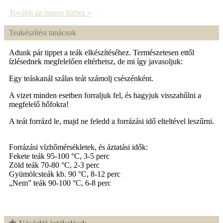
Tovább az összes hírhez »
Teakészítési tanácsok
Adunk pár tippet a teák elkészítéséhez. Természetesen ettől
ízlésednek megfelelően eltérhetsz, de mi így javasoljuk:
Egy teáskanál szálas teát számolj csészénként.
A vizet minden esetben forraljuk fel, és hagyjuk visszahűlni a
megfelelő hőfokra!
A teát forrázd le, majd ne feledd a forrázási idő elteltével leszűrni.
Forrázási vízhőmérsékletek, és áztatási idők:
Fekete teák 95-100 °C, 3-5 perc
Zöld teák 70-80 °C, 2-3 perc
Gyümölcsteák kb. 90 °C, 8-12 perc
„Nem” teák 90-100 °C, 6-8 perc