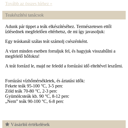
Tovább az összes hírhez »
Teakészítési tanácsok
Adunk pár tippet a teák elkészítéséhez. Természetesen ettől
ízlésednek megfelelően eltérhetsz, de mi így javasoljuk:
Egy teáskanál szálas teát számolj csészénként.
A vizet minden esetben forraljuk fel, és hagyjuk visszahűlni a
megfelelő hőfokra!
A teát forrázd le, majd ne feledd a forrázási idő elteltével leszűrni.
Forrázási vízhőmérsékletek, és áztatási idők:
Fekete teák 95-100 °C, 3-5 perc
Zöld teák 70-80 °C, 2-3 perc
Gyümölcsteák kb. 90 °C, 8-12 perc
„Nem” teák 90-100 °C, 6-8 perc
Vásárlói értékelések