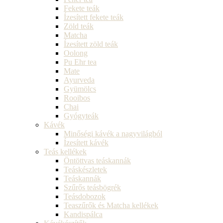
Fekete teák
Ízesített fekete teák
Zöld teák
Matcha
Ízesített zöld teák
Oolong
Pu Ehr tea
Mate
Ayurveda
Gyümölcs
Rooibos
Chai
Gyógyteák
Kávék
Minőségi kávék a nagyvilágból
Ízesített kávék
Teás kellékek
Öntöttvas teáskannák
Teáskészletek
Teáskannák
Szűrős teásbögrék
Teásdobozok
Teaszűrők és Matcha kellékek
Kandispálca