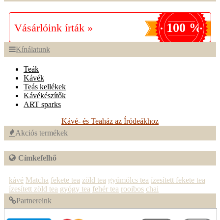
100 %
Vásárlóink írták »
Kínálatunk
Teák
Kávék
Teás kellékek
Kávékészítők
ART sparks
Kávé- és Teaház az Íródeákhoz
Akciós termékek
Címkefelhő
kávé
Matcha
fekete tea
zöld tea
gyümölcs tea
ízesített fekete tea
ízesített zöld tea
gyógy tea
fehér tea
rooibos
chai
Partnereink