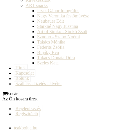
Kávékészítők
ART sparks
Iszak Gábor fotográfus
Nagy Veronika festőművész
Neubauer Edit
Starkné Nagy Jusztina
Art of Simko - Simkó Zsolt
Sznono - Szabó Noémi
Takács Mónika
Federits Zsófia
Bujáky Éva
Takács Donáta Dóra
Szeles Kata
Hírek
Kapcsolat
Rólunk
Szállítás - fizetés - átvétel
Kosár
Az Ön kosara üres.
Bejelentkezés
Regisztráció
teakboltja.hu