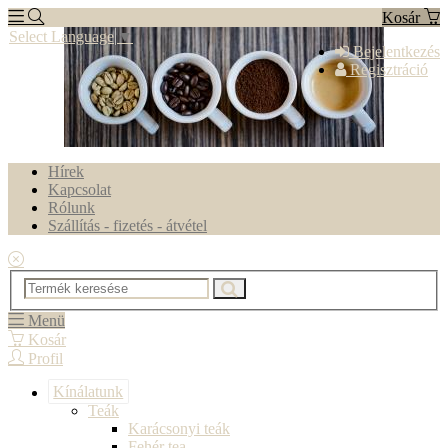
Kosár
Select Language
▼
Bejelentkezés
Regisztráció
Hírek
Kapcsolat
Rólunk
Szállítás - fizetés - átvétel
Menü
Kosár
Profil
Kínálatunk
Teák
Karácsonyi teák
Fehér tea