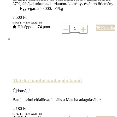
87%, fahéj- kurkuma- kardamon- kömény- és ánizs őrlemény.
Egységár: 250.000.- Ft/kg
7 500
Ft
(5 906
Ft
+ 27% ÁFA) / db
Hűségpont:
74
pont
Kosárba
Matcha bambusz adagoló kanál
Újdonság!
Bambuszból előállítva. Ideális a Matcha adagolásához.
2 180
Ft
(1 717
Ft
+ 27% ÁFA) / db