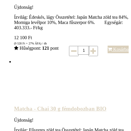
Újdonság!
Ízvilág: Édeskés, lágy Összetétel: Japán Matcha zöld tea 84%,
Morniga levélpor 10%, Maca fűszerpor 6%. Egységár:
403.333.- Ft/kg
12 100
Ft
(9 528
Ft
+ 27% ÁFA) / db
Hűségpont:
121
pont
Kosárba
Matcha - Chai 30 g fémdobozban BIO
Újdonság!
Ízvilág: Fűszeres zöld tea Összetétel: Japán Matcha zöld tea