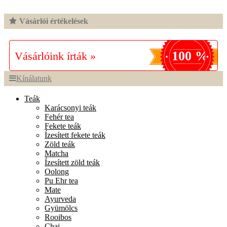
Vásárlói értékelések
100 %
Vásárlóink írták »
Kínálatunk
Teák
Karácsonyi teák
Fehér tea
Fekete teák
Ízesített fekete teák
Zöld teák
Matcha
Ízesített zöld teák
Oolong
Pu Ehr tea
Mate
Ayurveda
Gyümölcs
Rooibos
Chai