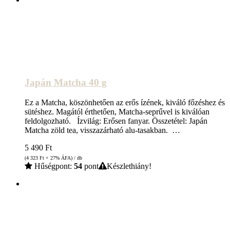
Japán Matcha 40 g
Ez a Matcha, köszönhetően az erős ízének, kiváló főzéshez és
sütéshez. Magától érthetően, Matcha-seprűvel is kiválóan
feldolgozható. Ízvilág: Erősen fanyar. Összetétel: Japán
Matcha zöld tea, visszazárható alu-tasakban. …
5 490
Ft
(4 323
Ft
+ 27% ÁFA) / db
Hűségpont:
54
pont
Készlethiány!