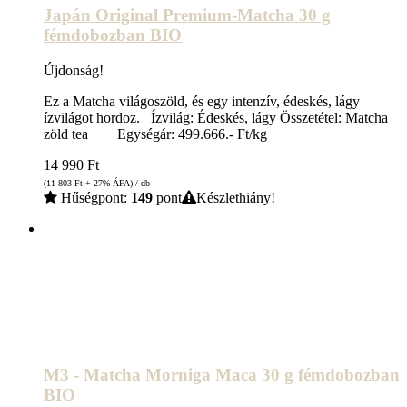
Japán Original Premium-Matcha 30 g
fémdobozban BIO
Újdonság!
Ez a Matcha világoszöld, és egy intenzív, édeskés, lágy
ízvilágot hordoz. Ízvilág: Édeskés, lágy Összetétel: Matcha
zöld tea Egységár: 499.666.- Ft/kg
14 990
Ft
(11 803
Ft
+ 27% ÁFA) / db
Hűségpont:
149
pont
Készlethiány!
M3 - Matcha Morniga Maca 30 g fémdobozban
BIO