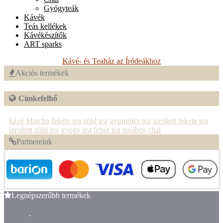
Gyógyteák
Kávék
Teás kellékek
Kávékészítők
ART sparks
Kávé- és Teaház az Íródeákhoz
Akciós termékek
Címkefelhő
kávé
Matcha
fekete tea
zöld tea
gyümölcs tea
ízesített fekete tea
ízesített zöld tea
gyógy tea
fehér tea
rooibos
chai
Partnereink
Legnépszerűbb termékek