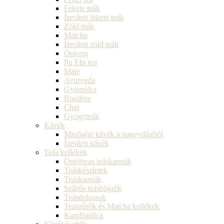
Fekete teák
Ízesített fekete teák
Zöld teák
Matcha
Ízesített zöld teák
Oolong
Pu Ehr tea
Mate
Ayurveda
Gyümölcs
Rooibos
Chai
Gyógyteák
Kávék
Minőségi kávék a nagyvilágból
Ízesített kávék
Teás kellékek
Öntöttvas teáskannák
Teáskészletek
Teáskannák
Szűrős teásbögrék
Teásdobozok
Teaszűrők és Matcha kellékek
Kandispálca