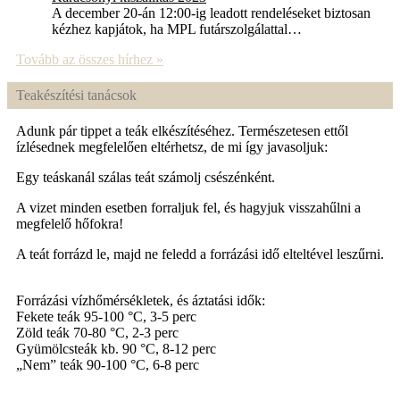
A december 20-án 12:00-ig leadott rendeléseket biztosan
kézhez kapjátok, ha MPL futárszolgálattal…
Tovább az összes hírhez »
Teakészítési tanácsok
Adunk pár tippet a teák elkészítéséhez. Természetesen ettől
ízlésednek megfelelően eltérhetsz, de mi így javasoljuk:
Egy teáskanál szálas teát számolj csészénként.
A vizet minden esetben forraljuk fel, és hagyjuk visszahűlni a
megfelelő hőfokra!
A teát forrázd le, majd ne feledd a forrázási idő elteltével leszűrni.
Forrázási vízhőmérsékletek, és áztatási idők:
Fekete teák 95-100 °C, 3-5 perc
Zöld teák 70-80 °C, 2-3 perc
Gyümölcsteák kb. 90 °C, 8-12 perc
„Nem” teák 90-100 °C, 6-8 perc