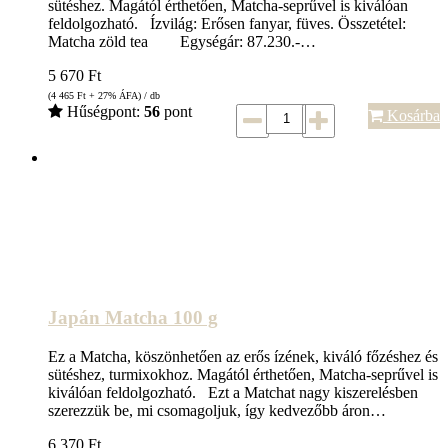
sütéshez. Magától érthetően, Matcha-seprűvel is kiválóan
feldolgozható. Ízvilág: Erősen fanyar, füves. Összetétel:
Matcha zöld tea Egységár: 87.230.-…
5 670
Ft
(4 465
Ft
+ 27% ÁFA) / db
Hűségpont:
56
pont
Kosárba
Japán Matcha 100 g
Ez a Matcha, köszönhetően az erős ízének, kiváló főzéshez és
sütéshez, turmixokhoz. Magától érthetően, Matcha-seprűvel is
kiválóan feldolgozható. Ezt a Matchat nagy kiszerelésben
szerezzük be, mi csomagoljuk, így kedvezőbb áron…
6 370
Ft