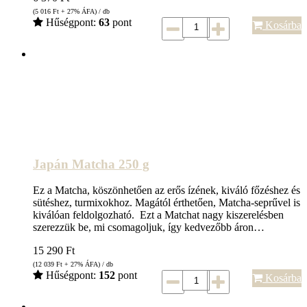
(5 016
Ft
+ 27% ÁFA) / db
Hűségpont:
63
pont
Kosárba
Japán Matcha 250 g
Ez a Matcha, köszönhetően az erős ízének, kiváló főzéshez és
sütéshez, turmixokhoz. Magától érthetően, Matcha-seprűvel is
kiválóan feldolgozható. Ezt a Matchat nagy kiszerelésben
szerezzük be, mi csomagoljuk, így kedvezőbb áron…
15 290
Ft
(12 039
Ft
+ 27% ÁFA) / db
Hűségpont:
152
pont
Kosárba