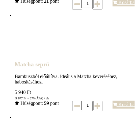
Hűségpont:
21
pont
Kosárba
Matcha seprű
Bambuszból előállítva. Ideális a Matcha keveréséhez,
habosításához.
5 940
Ft
(4 677
Ft
+ 27% ÁFA) / db
Hűségpont:
59
pont
Kosárba