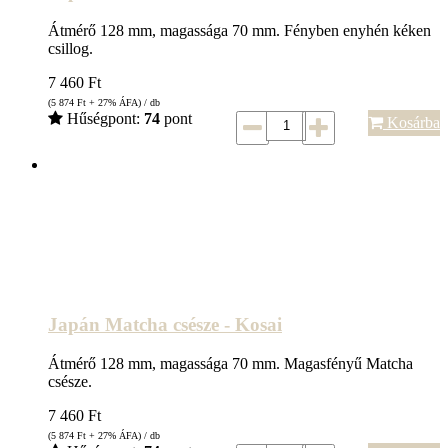
Átmérő 128 mm, magassága 70 mm. Fényben enyhén kéken
csillog.
7 460
Ft
(5 874
Ft
+ 27% ÁFA) / db
Hűségpont:
74
pont
Kosárba
Japán Matcha csésze - Kosai
Átmérő 128 mm, magassága 70 mm. Magasfényű Matcha
csésze.
7 460
Ft
(5 874
Ft
+ 27% ÁFA) / db