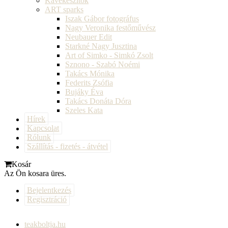
Kávékészítők
ART sparks
Iszak Gábor fotográfus
Nagy Veronika festőművész
Neubauer Edit
Starkné Nagy Jusztina
Art of Simko - Simkó Zsolt
Sznono - Szabó Noémi
Takács Mónika
Federits Zsófia
Bujáky Éva
Takács Donáta Dóra
Szeles Kata
Hírek
Kapcsolat
Rólunk
Szállítás - fizetés - átvétel
Kosár
Az Ön kosara üres.
Bejelentkezés
Regisztráció
teakboltja.hu