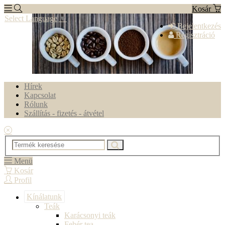
Kosár
Select Language
▼
Bejelentkezés
Regisztráció
Hírek
Kapcsolat
Rólunk
Szállítás - fizetés - átvétel
Menü
Kosár
Profil
Kínálatunk
Teák
Karácsonyi teák
Fehér tea