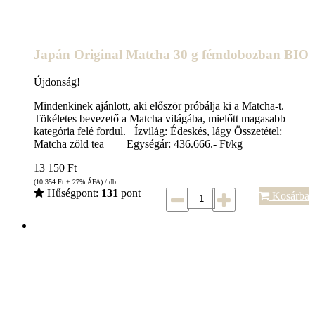
Japán Original Matcha 30 g fémdobozban BIO
Újdonság!
Mindenkinek ajánlott, aki először próbálja ki a Matcha-t.
Tökéletes bevezető a Matcha világába, mielőtt magasabb
kategória felé fordul. Ízvilág: Édeskés, lágy Összetétel:
Matcha zöld tea Egységár: 436.666.- Ft/kg
13 150
Ft
(10 354
Ft
+ 27% ÁFA) / db
Hűségpont:
131
pont
Kosárba