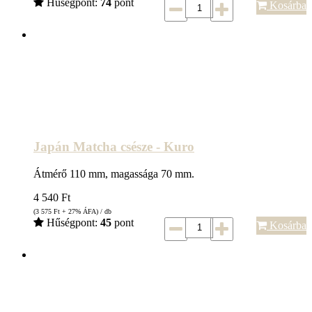
Hűségpont:
74
pont
Kosárba
Japán Matcha csésze - Kuro
Átmérő 110 mm, magassága 70 mm.
4 540
Ft
(3 575
Ft
+ 27% ÁFA) / db
Hűségpont:
45
pont
Kosárba