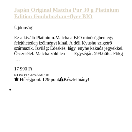
Japán Original Matcha Pur 30 g Platinium
Edition fémdobozban+flyer BIO
Újdonság!
Ez a kiváló Platinium-Matcha a BIO minőségben egy
felejthetetlen ízélményt kínál. A déli Kyushu szigetrő
származik. Ízvilág: Édeskés, lágy, enyhe kakaós jegyekkel.
Összetétel: Matcha zöld tea Egységár: 599.666.- Ft/kg
…
17 990
Ft
(14 165
Ft
+ 27% ÁFA) / db
Hűségpont:
179
pont
Készlethiány!