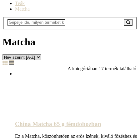
Teák
Matcha
Matcha
A kategóriában 17 termék található.
China Matcha 65 g fémdobozban
Ez a Matcha, köszönhetően az erős ízének, kiváló főzéshez és