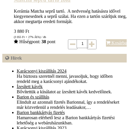
Kerámia Matcha seprű tartó. A nedvesség hatásásra idővel
kiegyenesednek a seprű szálai. Ha ezen a tartón szárítjuk meg,
akkor megtartja eredeti formáját.
3 880
Ft
(3 055
Ft
+ 27% ÁFA) / db
Hűségpont:
38
pont
Kosárba
Hírek
Karácsonyi kiszállítás 2024
Ha biztosra szeretnél menni, javasoljuk, hogy időben
rendeld meg a karácsonyi ajándékokat.
Ízesített kávék
Bővítettük a kínálatot az ízesített kávék kedvelőinek.
Barion és szállítás
Elindult az azonnali fizetés Barionnal, így a rendeléseket
már közvetlenül a rendelés leadásakor,…
Barion bankkártyás fizetés
Hamarosan elérhető lesz a Barion bankkártyás fizetési
lehetőség a webáruházunkban.
Karácsonyi kiszállítás 2023