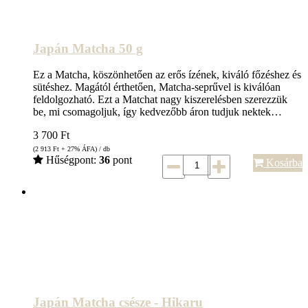
Japán Matcha 50 g
Ez a Matcha, köszönhetően az erős ízének, kiváló főzéshez és
sütéshez. Magától érthetően, Matcha-seprűvel is kiválóan
feldolgozható. Ezt a Matchat nagy kiszerelésben szerezzük
be, mi csomagoljuk, így kedvezőbb áron tudjuk nektek…
3 700
Ft
(2 913
Ft
+ 27% ÁFA) / db
Hűségpont:
36
pont
Kosárba
Japán Matcha csésze - Hikaru