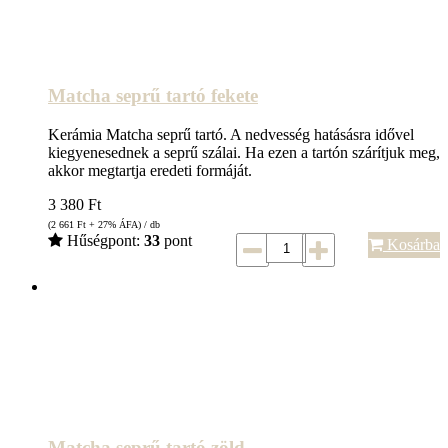
Matcha seprű tartó fekete
Kerámia Matcha seprű tartó. A nedvesség hatásásra idővel
kiegyenesednek a seprű szálai. Ha ezen a tartón szárítjuk meg,
akkor megtartja eredeti formáját.
3 380
Ft
(2 661
Ft
+ 27% ÁFA) / db
Hűségpont:
33
pont
Kosárba
Matcha seprű tartó zöld