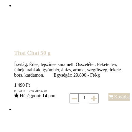
Thai Chai 50 g
Ízvilág: Édes, tejszínes karamell. Összetétel: Fekete tea,
fahéjdarabkák, gyömbér, ánizs, aroma, szegfűszeg, fekete
bors, kardamon. Egységár: 29.800.- Ft/kg
1 490
Ft
(1 173
Ft
+ 27% ÁFA) / db
Hűségpont:
14
pont
Kosárba