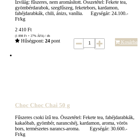
Ízvilág: fűszeres, nem aromásított. Összetétel: Fekete tea,
gyömbérdarabok, szegfűszeg, feketebors, kardamon,
fahéjdarabkák, chili, ánizs, vanília. Egységár: 24.100.-
Ft/kg
2 410
Ft
(1 898
Ft
+ 27% ÁFA) / db
Hűségpont:
24
pont
Kosárba
Choc Choc Chai 50 g
Fűszeres csoki ízű tea. Összetétel: Fekete tea, fahéjdarabkák,
kakaóbab, gyömbér, narancshéj, kardamon, aroma, vörös
bors, természetes narancs-aroma. Egységár: 30.600.-
Ft/kg