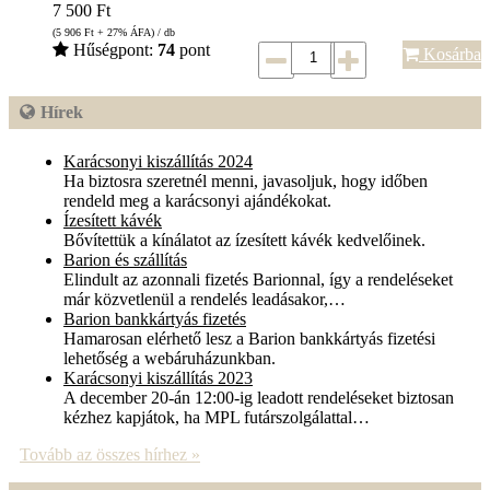
7 500
Ft
(5 906
Ft
+ 27% ÁFA) / db
Hűségpont:
74
pont
Kosárba
Hírek
Karácsonyi kiszállítás 2024
Ha biztosra szeretnél menni, javasoljuk, hogy időben
rendeld meg a karácsonyi ajándékokat.
Ízesített kávék
Bővítettük a kínálatot az ízesített kávék kedvelőinek.
Barion és szállítás
Elindult az azonnali fizetés Barionnal, így a rendeléseket
már közvetlenül a rendelés leadásakor,…
Barion bankkártyás fizetés
Hamarosan elérhető lesz a Barion bankkártyás fizetési
lehetőség a webáruházunkban.
Karácsonyi kiszállítás 2023
A december 20-án 12:00-ig leadott rendeléseket biztosan
kézhez kapjátok, ha MPL futárszolgálattal…
Tovább az összes hírhez »