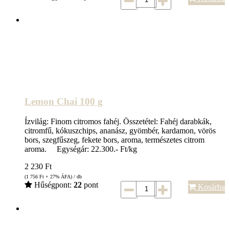
Lemon Chai 100 g
Ízvilág: Finom citromos fahéj. Összetétel: Fahéj darabkák,
citromfű, kókuszchips, ananász, gyömbér, kardamon, vörös
bors, szegfűszeg, fekete bors, aroma, természetes citrom
aroma. Egységár: 22.300.- Ft/kg
2 230
Ft
(1 756
Ft
+ 27% ÁFA) / db
Hűségpont:
22
pont
Kosárba