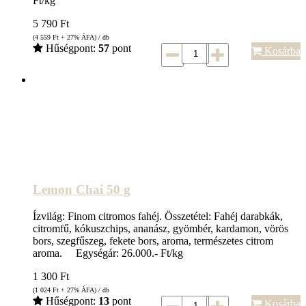
Ft/kg
5 790
Ft
(4 559
Ft
+ 27% ÁFA) / db
Hűségpont:
57
pont
Kosárba
Lemon Chai 50 g
Ízvilág: Finom citromos fahéj. Összetétel: Fahéj darabkák,
citromfű, kókuszchips, ananász, gyömbér, kardamon, vörös
bors, szegfűszeg, fekete bors, aroma, természetes citrom
aroma. Egységár: 26.000.- Ft/kg
1 300
Ft
(1 024
Ft
+ 27% ÁFA) / db
Hűségpont:
13
pont
Kosárba