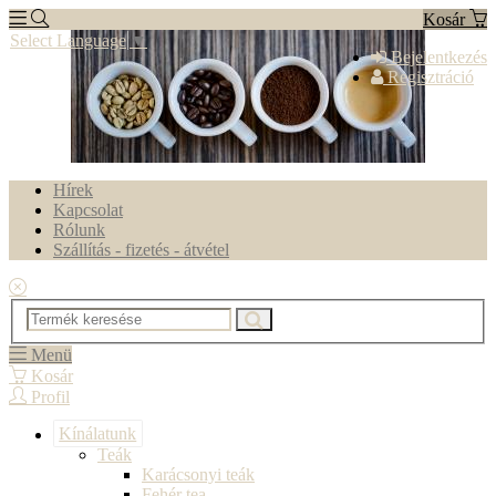
Kosár
Select Language
▼
Bejelentkezés
Regisztráció
Hírek
Kapcsolat
Rólunk
Szállítás - fizetés - átvétel
Menü
Kosár
Profil
Kínálatunk
Teák
Karácsonyi teák
Fehér tea