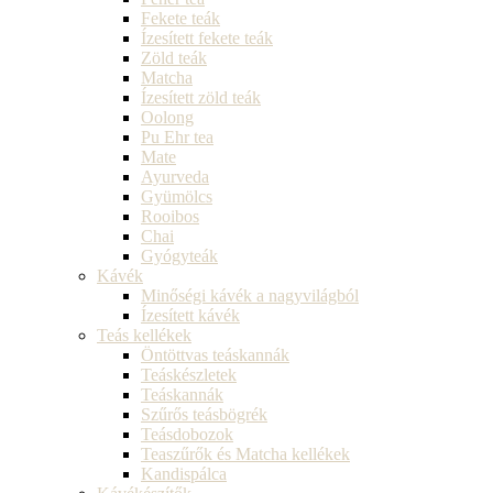
Fekete teák
Ízesített fekete teák
Zöld teák
Matcha
Ízesített zöld teák
Oolong
Pu Ehr tea
Mate
Ayurveda
Gyümölcs
Rooibos
Chai
Gyógyteák
Kávék
Minőségi kávék a nagyvilágból
Ízesített kávék
Teás kellékek
Öntöttvas teáskannák
Teáskészletek
Teáskannák
Szűrős teásbögrék
Teásdobozok
Teaszűrők és Matcha kellékek
Kandispálca