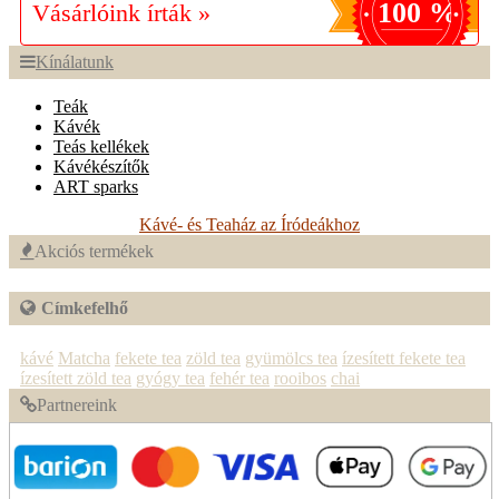
100 %
Vásárlóink írták »
Kínálatunk
Teák
Kávék
Teás kellékek
Kávékészítők
ART sparks
Kávé- és Teaház az Íródeákhoz
Akciós termékek
Címkefelhő
kávé
Matcha
fekete tea
zöld tea
gyümölcs tea
ízesített fekete tea
ízesített zöld tea
gyógy tea
fehér tea
rooibos
chai
Partnereink