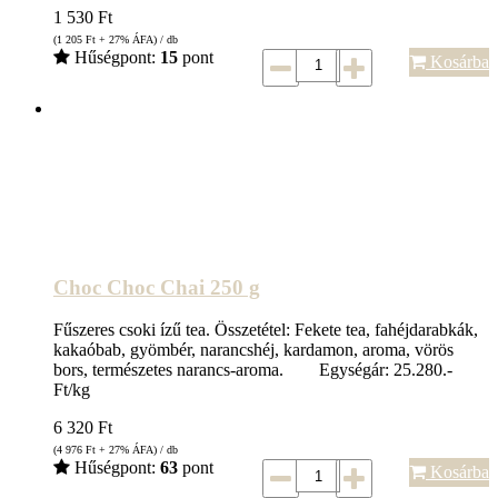
1 530
Ft
(1 205
Ft
+ 27% ÁFA) / db
Hűségpont:
15
pont
Kosárba
Choc Choc Chai 250 g
Fűszeres csoki ízű tea. Összetétel: Fekete tea, fahéjdarabkák,
kakaóbab, gyömbér, narancshéj, kardamon, aroma, vörös
bors, természetes narancs-aroma. Egységár: 25.280.-
Ft/kg
6 320
Ft
(4 976
Ft
+ 27% ÁFA) / db
Hűségpont:
63
pont
Kosárba