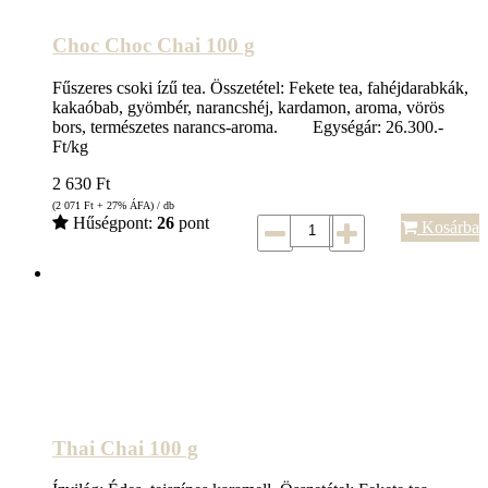
Choc Choc Chai 100 g
Fűszeres csoki ízű tea. Összetétel: Fekete tea, fahéjdarabkák,
kakaóbab, gyömbér, narancshéj, kardamon, aroma, vörös
bors, természetes narancs-aroma. Egységár: 26.300.-
Ft/kg
2 630
Ft
(2 071
Ft
+ 27% ÁFA) / db
Hűségpont:
26
pont
Kosárba
Thai Chai 100 g