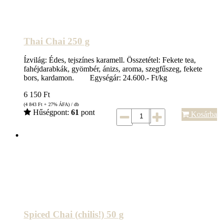
Thai Chai 250 g
Ízvilág: Édes, tejszínes karamell. Összetétel: Fekete tea,
fahéjdarabkák, gyömbér, ánizs, aroma, szegfűszeg, fekete
bors, kardamon. Egységár: 24.600.- Ft/kg
6 150
Ft
(4 843
Ft
+ 27% ÁFA) / db
Hűségpont:
61
pont
Kosárba
Spiced Chai (chilis!) 50 g