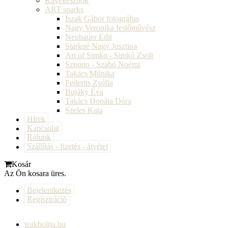
Kávékészítők
ART sparks
Iszak Gábor fotográfus
Nagy Veronika festőművész
Neubauer Edit
Starkné Nagy Jusztina
Art of Simko - Simkó Zsolt
Sznono - Szabó Noémi
Takács Mónika
Federits Zsófia
Bujáky Éva
Takács Donáta Dóra
Szeles Kata
Hírek
Kapcsolat
Rólunk
Szállítás - fizetés - átvétel
Kosár
Az Ön kosara üres.
Bejelentkezés
Regisztráció
teakboltja.hu