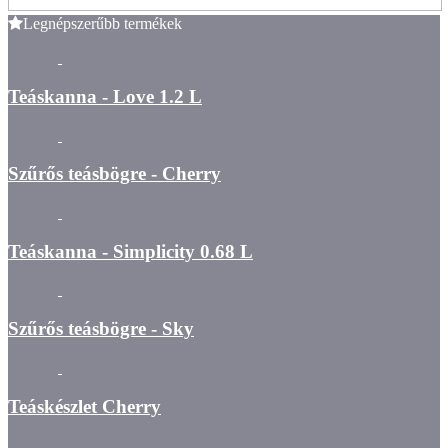
Legnépszerűbb termékek
Teáskanna - Love 1.2 L
Szűrős teásbögre - Cherry
Teáskanna - Simplicity 0.68 L
Szűrős teásbögre - Sky
Teáskészlet Cherry