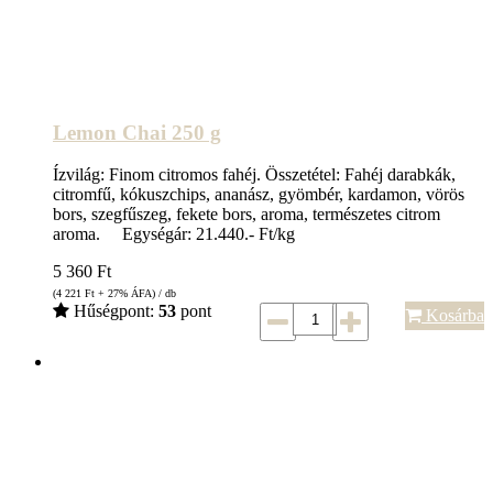
Lemon Chai 250 g
Ízvilág: Finom citromos fahéj. Összetétel: Fahéj darabkák,
citromfű, kókuszchips, ananász, gyömbér, kardamon, vörös
bors, szegfűszeg, fekete bors, aroma, természetes citrom
aroma. Egységár: 21.440.- Ft/kg
5 360
Ft
(4 221
Ft
+ 27% ÁFA) / db
Hűségpont:
53
pont
Kosárba