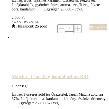
Ízvilág: Édes, tejszínes karamell. Összetétel: Fekete tea,
fahéjdarabkák, gyömbér, ánizs, aroma, szegfűszeg, fekete
bors, kardamon. Egységár: 25.600.- Ft/kg
2 560
Ft
(2 016
Ft
+ 27% ÁFA) / db
Hűségpont:
25
pont
Kosárba
Matcha - Chai 30 g fémdobozban BIO
Újdonság!
Ízvilág: Fűszeres zöld tea Összetétel: Japán Matcha zöld tea
87%, fahéj- kurkuma- kardamon- kömény- és ánizs őrlemény.
Egységár: 250.000.- Ft/kg