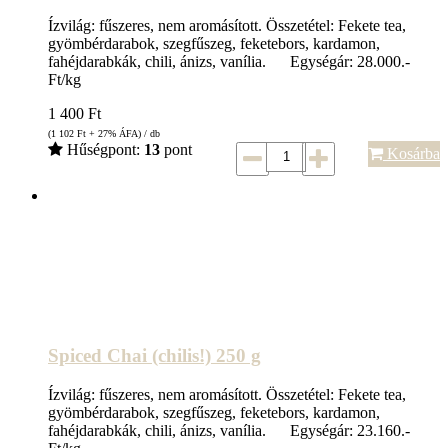
Ízvilág: fűszeres, nem aromásított. Összetétel: Fekete tea,
gyömbérdarabok, szegfűszeg, feketebors, kardamon,
fahéjdarabkák, chili, ánizs, vanília. Egységár: 28.000.-
Ft/kg
1 400
Ft
(1 102
Ft
+ 27% ÁFA) / db
Hűségpont:
13
pont
Kosárba
Spiced Chai (chilis!) 250 g
Ízvilág: fűszeres, nem aromásított. Összetétel: Fekete tea,
gyömbérdarabok, szegfűszeg, feketebors, kardamon,
fahéjdarabkák, chili, ánizs, vanília. Egységár: 23.160.-