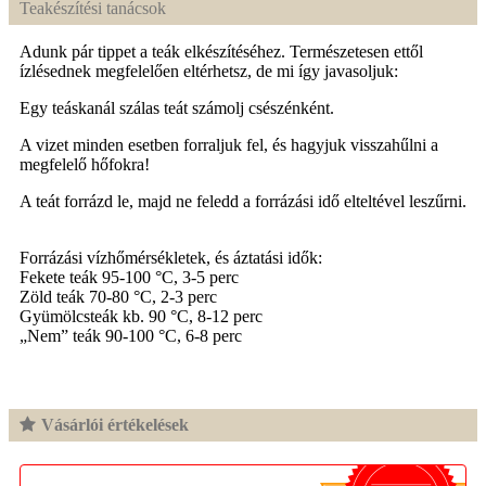
Teakészítési tanácsok
Adunk pár tippet a teák elkészítéséhez. Természetesen ettől
ízlésednek megfelelően eltérhetsz, de mi így javasoljuk:
Egy teáskanál szálas teát számolj csészénként.
A vizet minden esetben forraljuk fel, és hagyjuk visszahűlni a
megfelelő hőfokra!
A teát forrázd le, majd ne feledd a forrázási idő elteltével leszűrni.
Forrázási vízhőmérsékletek, és áztatási idők:
Fekete teák 95-100 °C, 3-5 perc
Zöld teák 70-80 °C, 2-3 perc
Gyümölcsteák kb. 90 °C, 8-12 perc
„Nem” teák 90-100 °C, 6-8 perc
Vásárlói értékelések