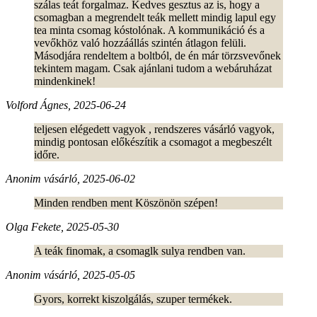
szálas teát forgalmaz. Kedves gesztus az is, hogy a
csomagban a megrendelt teák mellett mindig lapul egy
tea minta csomag kóstolónak. A kommunikáció és a
vevőkhöz való hozzáállás szintén átlagon felüli.
Másodjára rendeltem a boltból, de én már törzsvevőnek
tekintem magam. Csak ajánlani tudom a webáruházat
mindenkinek!
Volford Ágnes, 2025-06-24
teljesen elégedett vagyok , rendszeres vásárló vagyok,
mindig pontosan előkészítik a csomagot a megbeszélt
időre.
Anonim vásárló, 2025-06-02
Minden rendben ment Köszönön szépen!
Olga Fekete, 2025-05-30
A teák finomak, a csomaglk sulya rendben van.
Anonim vásárló, 2025-05-05
Gyors, korrekt kiszolgálás, szuper termékek.