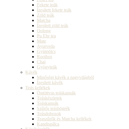
Fekete teák
Ízesített fekete teák
Zöld teák
Matcha
Ízesített zöld teák
Oolong
Pu Ehr tea
Mate
Ayurveda
Gyümölcs
Rooibos
Chai
Gyógyteák
Kávék
Minőségi kávék a nagyvilágból
Ízesített kávék
Teás kellékek
Öntöttvas teáskannák
Teáskészletek
Teáskannák
Szűrős teásbögrék
Teásdobozok
Teaszűrők és Matcha kellékek
Kandispálca