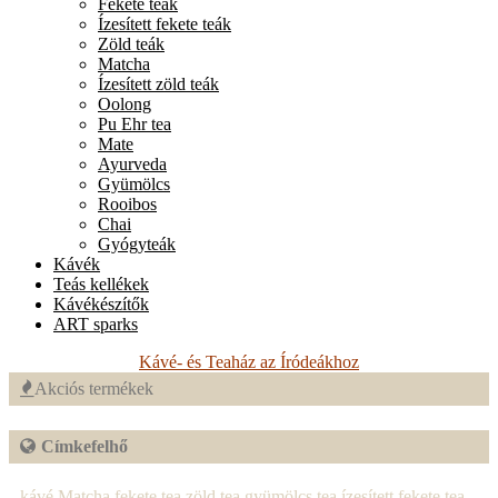
Fekete teák
Ízesített fekete teák
Zöld teák
Matcha
Ízesített zöld teák
Oolong
Pu Ehr tea
Mate
Ayurveda
Gyümölcs
Rooibos
Chai
Gyógyteák
Kávék
Teás kellékek
Kávékészítők
ART sparks
Kávé- és Teaház az Íródeákhoz
Akciós termékek
Címkefelhő
kávé
Matcha
fekete tea
zöld tea
gyümölcs tea
ízesített fekete tea