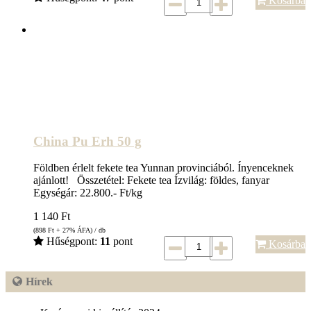
Kosárba
China Pu Erh 50 g
Földben érlelt fekete tea Yunnan provinciából. Ínyenceknek
ajánlott! Összetétel: Fekete tea Ízvilág: földes, fanyar
Egységár: 22.800.- Ft/kg
1 140
Ft
(898
Ft
+ 27% ÁFA) / db
Hűségpont:
11
pont
Kosárba
Hírek