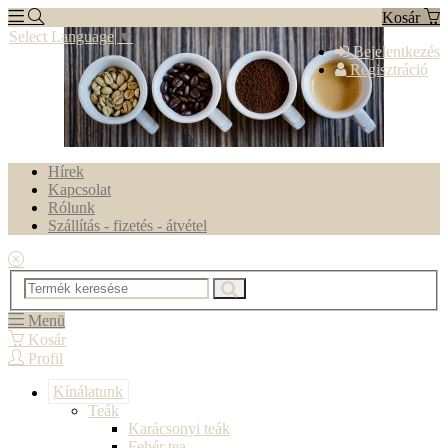
Kosár
Select Language
▼
Bejelentkezés
Regisztráció
Hírek
Kapcsolat
Rólunk
Szállítás - fizetés - átvétel
Menü
Kosár
Profil
Kínálatunk
Teák
Karácsonyi teák
Fehér tea