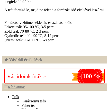
megfelelő hőfokra!
A teát forrázd le, majd ne feledd a forrázási idő elteltével leszűrni.
Forrázási vízhőmérsékletek, és áztatási idők:
Fekete teák 95-100 °C, 3-5 perc
Zöld teák 70-80 °C, 2-3 perc
Gyümölcsteák kb. 90 °C, 8-12 perc
„Nem” teák 90-100 °C, 6-8 perc
Vásárlói értékelések
100 %
Vásárlóink írták »
Kínálatunk
Teák
Karácsonyi teák
Fehér tea