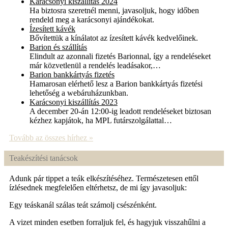
Karácsonyi kiszállítás 2024
Ha biztosra szeretnél menni, javasoljuk, hogy időben
rendeld meg a karácsonyi ajándékokat.
Ízesített kávék
Bővítettük a kínálatot az ízesített kávék kedvelőinek.
Barion és szállítás
Elindult az azonnali fizetés Barionnal, így a rendeléseket
már közvetlenül a rendelés leadásakor,…
Barion bankkártyás fizetés
Hamarosan elérhető lesz a Barion bankkártyás fizetési
lehetőség a webáruházunkban.
Karácsonyi kiszállítás 2023
A december 20-án 12:00-ig leadott rendeléseket biztosan
kézhez kapjátok, ha MPL futárszolgálattal…
Tovább az összes hírhez »
Teakészítési tanácsok
Adunk pár tippet a teák elkészítéséhez. Természetesen ettől
ízlésednek megfelelően eltérhetsz, de mi így javasoljuk:
Egy teáskanál szálas teát számolj csészénként.
A vizet minden esetben forraljuk fel, és hagyjuk visszahűlni a