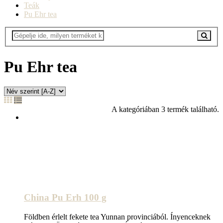
Teák
Pu Ehr tea
Pu Ehr tea
A kategóriában 3 termék található.
China Pu Erh 100 g
Földben érlelt fekete tea Yunnan provinciából. Ínyenceknek