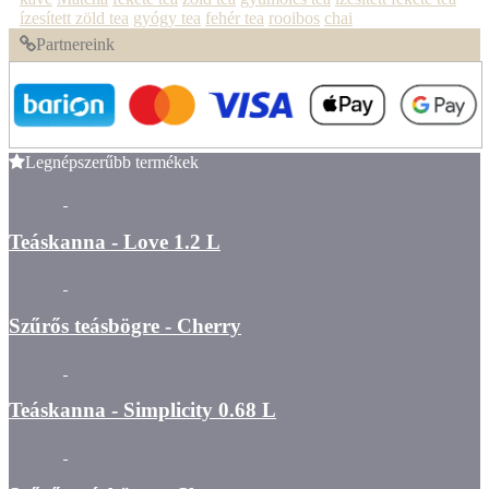
ízesített zöld tea
gyógy tea
fehér tea
rooibos
chai
Partnereink
Legnépszerűbb termékek
Teáskanna - Love 1.2 L
Szűrős teásbögre - Cherry
Teáskanna - Simplicity 0.68 L