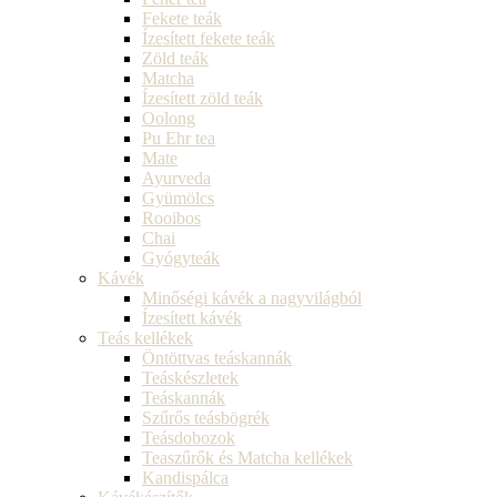
Fekete teák
Ízesített fekete teák
Zöld teák
Matcha
Ízesített zöld teák
Oolong
Pu Ehr tea
Mate
Ayurveda
Gyümölcs
Rooibos
Chai
Gyógyteák
Kávék
Minőségi kávék a nagyvilágból
Ízesített kávék
Teás kellékek
Öntöttvas teáskannák
Teáskészletek
Teáskannák
Szűrős teásbögrék
Teásdobozok
Teaszűrők és Matcha kellékek
Kandispálca