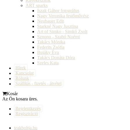
Kávékészítők
ART sparks
Iszak Gábor fotográfus
Nagy Veronika festőművész
Neubauer Edit
Starkné Nagy Jusztina
Art of Simko - Simkó Zsolt
Sznono - Szabó Noémi
Takács Mónika
Federits Zsófia
Bujáky Éva
Takács Donáta Dóra
Szeles Kata
Hírek
Kapcsolat
Rólunk
Szállítás - fizetés - átvétel
Kosár
Az Ön kosara üres.
Bejelentkezés
Regisztráció
teakboltja.hu