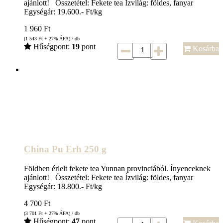
ajánlott! Összetétel: Fekete tea Ízvilág: földes, fanyar
Egységár: 19.600.- Ft/kg
1 960
Ft
(1 543
Ft
+ 27% ÁFA) / db
Hűségpont:
19
pont
Kosárba
China Pu Erh 250 g
Földben érlelt fekete tea Yunnan provinciából. Ínyenceknek
ajánlott! Összetétel: Fekete tea Ízvilág: földes, fanyar
Egységár: 18.800.- Ft/kg
4 700
Ft
(3 701
Ft
+ 27% ÁFA) / db
Hűségpont:
47
pont