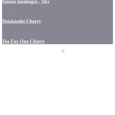
Szűrős teásbögre - Sky
Teáskészlet Cherry
Tea For One Cherry
Üzemeltető
Online elállás
Teljes katalógus
Vásárlói értékelések
Általános szerződési feltételek
Kapcsolat
Szállítás - fizetés - átvétel
Elállási nyilatkozat
Adatkezelés
Szeretne Ön is ilyen webáruházat nyitni?
Webáruház nyitás »