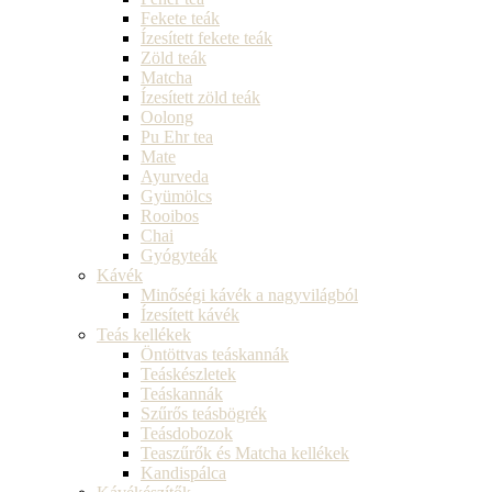
Fekete teák
Ízesített fekete teák
Zöld teák
Matcha
Ízesített zöld teák
Oolong
Pu Ehr tea
Mate
Ayurveda
Gyümölcs
Rooibos
Chai
Gyógyteák
Kávék
Minőségi kávék a nagyvilágból
Ízesített kávék
Teás kellékek
Öntöttvas teáskannák
Teáskészletek
Teáskannák
Szűrős teásbögrék
Teásdobozok
Teaszűrők és Matcha kellékek
Kandispálca