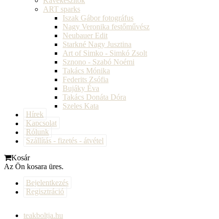
Kávékészítők
ART sparks
Iszak Gábor fotográfus
Nagy Veronika festőművész
Neubauer Edit
Starkné Nagy Jusztina
Art of Simko - Simkó Zsolt
Sznono - Szabó Noémi
Takács Mónika
Federits Zsófia
Bujáky Éva
Takács Donáta Dóra
Szeles Kata
Hírek
Kapcsolat
Rólunk
Szállítás - fizetés - átvétel
Kosár
Az Ön kosara üres.
Bejelentkezés
Regisztráció
teakboltja.hu