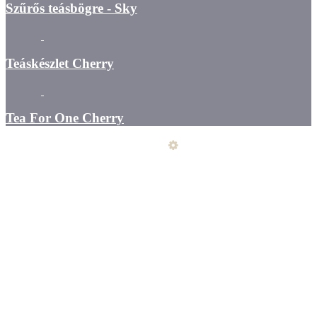
Szűrős teásbögre - Sky
Teáskészlet Cherry
Tea For One Cherry
Üzemeltető
Online elállás
Teljes katalógus
Vásárlói értékelések
Általános szerződési feltételek
Kapcsolat
Szállítás - fizetés - átvétel
Elállási nyilatkozat
Adatkezelés
Szeretne Ön is ilyen webáruházat nyitni?
Webáruház nyitás »