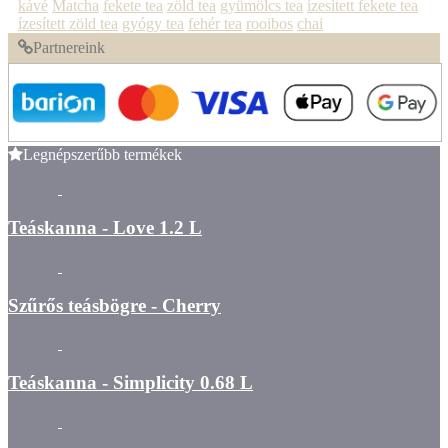
kávé
Matcha
fekete tea
zöld tea
gyümölcs tea
ízesített fekete tea
ízesített zöld tea
gyógy tea
fehér tea
rooibos
chai
Partnereink
Legnépszerűbb termékek
Teáskanna - Love 1.2 L
Szűrős teásbögre - Cherry
Teáskanna - Simplicity 0.68 L