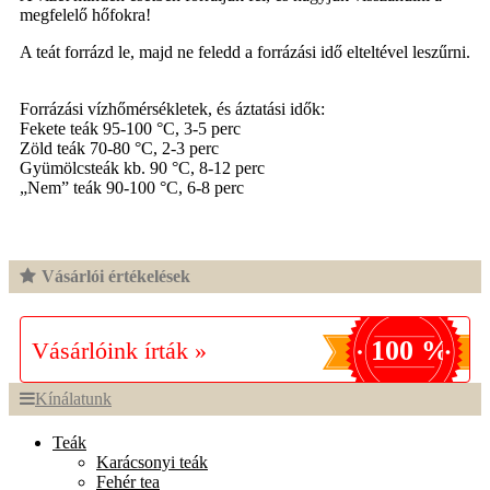
megfelelő hőfokra!
A teát forrázd le, majd ne feledd a forrázási idő elteltével leszűrni.
Forrázási vízhőmérsékletek, és áztatási idők:
Fekete teák 95-100 °C, 3-5 perc
Zöld teák 70-80 °C, 2-3 perc
Gyümölcsteák kb. 90 °C, 8-12 perc
„Nem” teák 90-100 °C, 6-8 perc
Vásárlói értékelések
100 %
Vásárlóink írták »
Kínálatunk
Teák
Karácsonyi teák
Fehér tea