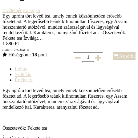
4
vélemény alapján
Egy apróra tört leveű tea, amely ennek köszönhetően erősebb
főzetet ad. A legerősebb teánk kifinomultan fűszeres, egy Assam
hosszantartó utóízével, minden szárazságával és lágyságával
rendelkező ital. Karakteres, aranyszínű főzetet ad. Összetevők:
Fekete tea Ízvilág:…
1 880
Ft
(1 480
Ft
+ 27% ÁFA) / db
Hűségpont:
18
pont
Kosárba
Leírás
Szállítás
Értékelés
Egy apróra tört leveű tea, amely ennek köszönhetően erősebb
főzetet ad. A legerősebb teánk kifinomultan fűszeres, egy Assam
hosszantartó utóízével, minden szárazságával és lágyságával
rendelkező ital. Karakteres, aranyszínű főzetet ad.
Összetevők: Fekete tea