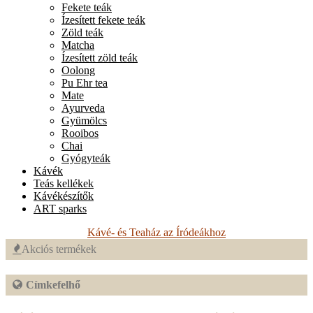
Fekete teák
Ízesített fekete teák
Zöld teák
Matcha
Ízesített zöld teák
Oolong
Pu Ehr tea
Mate
Ayurveda
Gyümölcs
Rooibos
Chai
Gyógyteák
Kávék
Teás kellékek
Kávékészítők
ART sparks
Kávé- és Teaház az Íródeákhoz
Akciós termékek
Címkefelhő