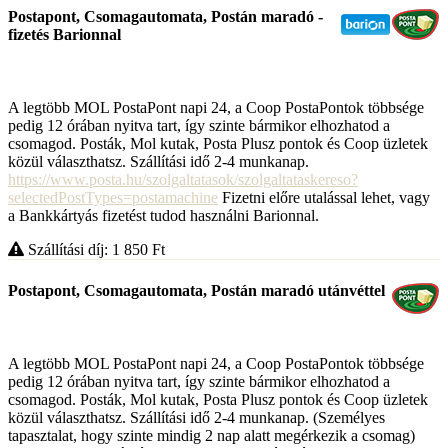
Postapont, Csomagautomata, Postán maradó -
fizetés Barionnal
A legtöbb MOL PostaPont napi 24, a Coop PostaPontok többsége
pedig 12 órában nyitva tart, így szinte bármikor elhozhatod a
csomagod. Posták, Mol kutak, Posta Plusz pontok és Coop üzletek
közül választhatsz. Szállítási idő 2-4 munkanap.
https://www.posta.hu/szolgaltatasok/szolgaltataskereso?
selectedPostTypes=postamachine
Fizetni előre utalással lehet, vagy
a Bankkártyás fizetést tudod használni Barionnal.
Szállítási díj: 1 850
Ft
Postapont, Csomagautomata, Postán maradó utánvéttel
A legtöbb MOL PostaPont napi 24, a Coop PostaPontok többsége
pedig 12 órában nyitva tart, így szinte bármikor elhozhatod a
csomagod. Posták, Mol kutak, Posta Plusz pontok és Coop üzletek
közül választhatsz. Szállítási idő 2-4 munkanap. (Személyes
tapasztalat, hogy szinte mindig 2 nap alatt megérkezik a csomag)