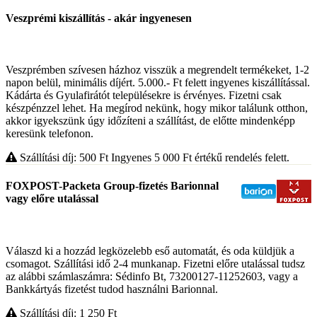
Veszprémi kiszállítás - akár ingyenesen
Veszprémben szívesen házhoz visszük a megrendelt termékeket, 1-2
napon belül, minimális díjért. 5.000.- Ft felett ingyenes kiszállítással.
Kádárta és Gyulafirátót településekre is érvényes. Fizetni csak
készpénzzel lehet. Ha megírod nekünk, hogy mikor találunk otthon,
akkor igyekszünk úgy időzíteni a szállítást, de előtte mindenképp
keresünk telefonon.
Szállítási díj: 500
Ft
Ingyenes 5 000
Ft
értékű rendelés felett.
FOXPOST-Packeta Group-fizetés Barionnal
vagy előre utalással
Válaszd ki a hozzád legközelebb eső automatát, és oda küldjük a
csomagot. Szállítási idő 2-4 munkanap. Fizetni előre utalással tudsz
az alábbi számlaszámra: Sédinfo Bt, 73200127-11252603, vagy a
Bankkártyás fizetést tudod használni Barionnal.
Szállítási díj: 1 250
Ft