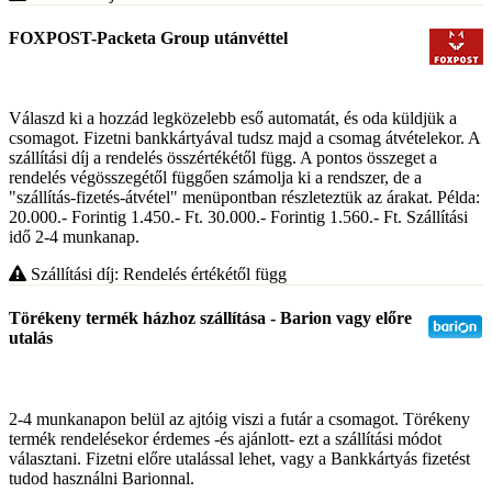
FOXPOST-Packeta Group utánvéttel
Válaszd ki a hozzád legközelebb eső automatát, és oda küldjük a
csomagot. Fizetni bankkártyával tudsz majd a csomag átvételekor. A
szállítási díj a rendelés összértékétől függ. A pontos összeget a
rendelés végösszegétől függően számolja ki a rendszer, de a
"szállítás-fizetés-átvétel" menüpontban részleteztük az árakat. Példa:
20.000.- Forintig 1.450.- Ft. 30.000.- Forintig 1.560.- Ft. Szállítási
idő 2-4 munkanap.
Szállítási díj: Rendelés értékétől függ
Törékeny termék házhoz szállítása - Barion vagy előre
utalás
2-4 munkanapon belül az ajtóig viszi a futár a csomagot. Törékeny
termék rendelésekor érdemes -és ajánlott- ezt a szállítási módot
választani. Fizetni előre utalással lehet, vagy a Bankkártyás fizetést
tudod használni Barionnal.