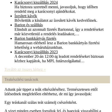
Karácsonyi kiszállítás 2024
Ha biztosra szeretnél menni, javasoljuk, hogy időben
rendeld meg a karácsonyi ajándékokat.
Ízesített kávék
Bővítettük a kínálatot az ízesített kávék kedvelőinek.
Barion és szállítás
Elindult az azonnali fizetés Barionnal, így a rendeléseket
már közvetlenül a rendelés leadásakor,…
Barion bankkártyás fizetés
Hamarosan elérhető lesz a Barion bankkártyás fizetési
lehetőség a webáruházunkban.
Karácsonyi kiszállítás 2023
A december 20-án 12:00-ig leadott rendeléseket biztosan
kézhez kapjátok, ha MPL futárszolgálattal…
Tovább az összes hírhez »
Teakészítési tanácsok
Adunk pár tippet a teák elkészítéséhez. Természetesen ettől
ízlésednek megfelelően eltérhetsz, de mi így javasoljuk:
Egy teáskanál szálas teát számolj csészénként.
A vizet minden esetben forraljuk fel, és hagyjuk visszahűlni a