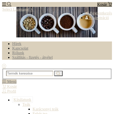
Kosár
Select Language
▼
Bejelentkezés
Regisztráció
Hírek
Kapcsolat
Rólunk
Szállítás - fizetés - átvétel
Menü
Kosár
Profil
Kínálatunk
Teák
Karácsonyi teák
Fehér tea