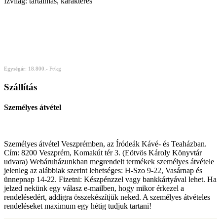
Ízvilág: tartalmas, karakteres
Egységár: 18.800.- Ft/kg
Szállítás
Személyes átvétel
Személyes átvétel Veszprémben, az Íródeák Kávé- és Teaházban.
Cím: 8200 Veszprém, Komakút tér 3. (Eötvös Károly Könyvtár
udvara) Webáruházunkban megrendelt termékek személyes átvétele
jelenleg az alábbiak szerint lehetséges: H-Szo 9-22, Vasárnap és
ünnepnap 14-22. Fizetni: Készpénzzel vagy bankkártyával lehet. Ha
jelzed nekünk egy válasz e-mailben, hogy mikor érkezel a
rendelésedért, addigra összekészítjük neked. A személyes átvételes
rendeléseket maximum egy hétig tudjuk tartani!