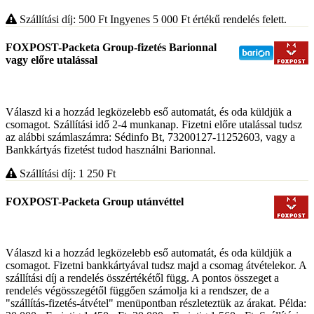
Szállítási díj: 500
Ft
Ingyenes 5 000
Ft
értékű rendelés felett.
FOXPOST-Packeta Group-fizetés Barionnal
vagy előre utalással
Válaszd ki a hozzád legközelebb eső automatát, és oda küldjük a
csomagot. Szállítási idő 2-4 munkanap. Fizetni előre utalással tudsz
az alábbi számlaszámra: Sédinfo Bt, 73200127-11252603, vagy a
Bankkártyás fizetést tudod használni Barionnal.
Szállítási díj: 1 250
Ft
FOXPOST-Packeta Group utánvéttel
Válaszd ki a hozzád legközelebb eső automatát, és oda küldjük a
csomagot. Fizetni bankkártyával tudsz majd a csomag átvételekor. A
szállítási díj a rendelés összértékétől függ. A pontos összeget a
rendelés végösszegétől függően számolja ki a rendszer, de a
"szállítás-fizetés-átvétel" menüpontban részleteztük az árakat. Példa: