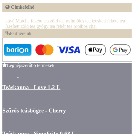
Címkefelhő
kávé
Matcha
fekete tea
zöld tea
gyümölcs tea
ízesített fekete tea
ízesített zöld tea
gyógy tea
fehér tea
rooibos
chai
Partnereink
Legnépszerűbb termékek
Teáskanna - Love 1.2 L
Szűrős teásbögre - Cherry
Teáskanna - Simplicity 0.68 L