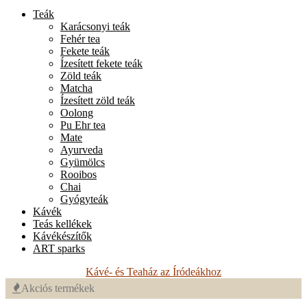
Teák
Karácsonyi teák
Fehér tea
Fekete teák
Ízesített fekete teák
Zöld teák
Matcha
Ízesített zöld teák
Oolong
Pu Ehr tea
Mate
Ayurveda
Gyümölcs
Rooibos
Chai
Gyógyteák
Kávék
Teás kellékek
Kávékészítők
ART sparks
Kávé- és Teaház az Íródeákhoz
Akciós termékek