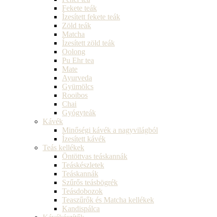
Fekete teák
Ízesített fekete teák
Zöld teák
Matcha
Ízesített zöld teák
Oolong
Pu Ehr tea
Mate
Ayurveda
Gyümölcs
Rooibos
Chai
Gyógyteák
Kávék
Minőségi kávék a nagyvilágból
Ízesített kávék
Teás kellékek
Öntöttvas teáskannák
Teáskészletek
Teáskannák
Szűrős teásbögrék
Teásdobozok
Teaszűrők és Matcha kellékek
Kandispálca