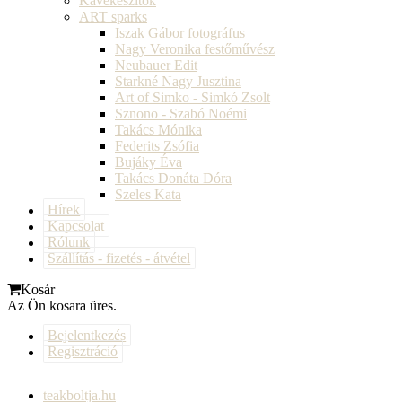
Kávékészítők
ART sparks
Iszak Gábor fotográfus
Nagy Veronika festőművész
Neubauer Edit
Starkné Nagy Jusztina
Art of Simko - Simkó Zsolt
Sznono - Szabó Noémi
Takács Mónika
Federits Zsófia
Bujáky Éva
Takács Donáta Dóra
Szeles Kata
Hírek
Kapcsolat
Rólunk
Szállítás - fizetés - átvétel
Kosár
Az Ön kosara üres.
Bejelentkezés
Regisztráció
teakboltja.hu