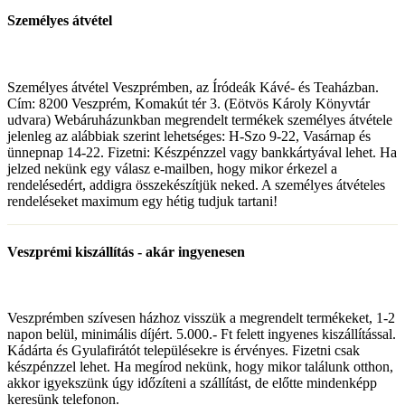
Személyes átvétel
Személyes átvétel Veszprémben, az Íródeák Kávé- és Teaházban.
Cím: 8200 Veszprém, Komakút tér 3. (Eötvös Károly Könyvtár
udvara) Webáruházunkban megrendelt termékek személyes átvétele
jelenleg az alábbiak szerint lehetséges: H-Szo 9-22, Vasárnap és
ünnepnap 14-22. Fizetni: Készpénzzel vagy bankkártyával lehet. Ha
jelzed nekünk egy válasz e-mailben, hogy mikor érkezel a
rendelésedért, addigra összekészítjük neked. A személyes átvételes
rendeléseket maximum egy hétig tudjuk tartani!
Veszprémi kiszállítás - akár ingyenesen
Veszprémben szívesen házhoz visszük a megrendelt termékeket, 1-2
napon belül, minimális díjért. 5.000.- Ft felett ingyenes kiszállítással.
Kádárta és Gyulafirátót településekre is érvényes. Fizetni csak
készpénzzel lehet. Ha megírod nekünk, hogy mikor találunk otthon,
akkor igyekszünk úgy időzíteni a szállítást, de előtte mindenképp
keresünk telefonon.