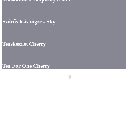
Szűrős teásbögre - Sky
Teáskészlet Cherry
Tea For One Cherry
Üzemeltető
Online elállás
Teljes katalógus
Vásárlói értékelések
Általános szerződési feltételek
Kapcsolat
Szállítás - fizetés - átvétel
Elállási nyilatkozat
Adatkezelés