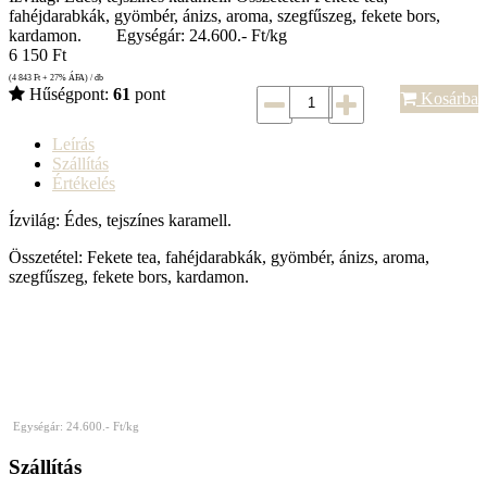
fahéjdarabkák, gyömbér, ánizs, aroma, szegfűszeg, fekete bors,
kardamon. Egységár: 24.600.- Ft/kg
6 150
Ft
(4 843
Ft
+ 27% ÁFA) / db
Hűségpont:
61
pont
Kosárba
Leírás
Szállítás
Értékelés
Ízvilág: Édes, tejszínes karamell.
Összetétel: Fekete tea, fahéjdarabkák, gyömbér, ánizs, aroma,
szegfűszeg, fekete bors, kardamon.
Egységár: 24.600
.- Ft/kg
Szállítás