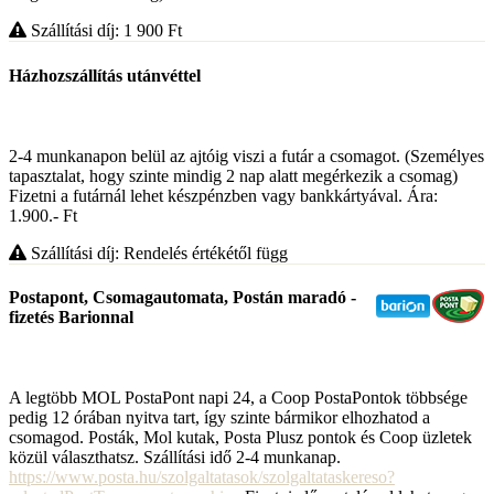
Szállítási díj: 1 900
Ft
Házhozszállítás utánvéttel
2-4 munkanapon belül az ajtóig viszi a futár a csomagot. (Személyes
tapasztalat, hogy szinte mindig 2 nap alatt megérkezik a csomag)
Fizetni a futárnál lehet készpénzben vagy bankkártyával. Ára:
1.900.- Ft
Szállítási díj: Rendelés értékétől függ
Postapont, Csomagautomata, Postán maradó -
fizetés Barionnal
A legtöbb MOL PostaPont napi 24, a Coop PostaPontok többsége
pedig 12 órában nyitva tart, így szinte bármikor elhozhatod a
csomagod. Posták, Mol kutak, Posta Plusz pontok és Coop üzletek
közül választhatsz. Szállítási idő 2-4 munkanap.
https://www.posta.hu/szolgaltatasok/szolgaltataskereso?