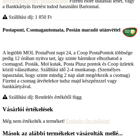
selectedPostTypes=postamachine
Fizetni előre utalással lehet, vagy
a Bankkártyás fizetést tudod használni Barionnal.
Szállítási díj: 1 850
Ft
Postapont, Csomagautomata, Postán maradó utánvéttel
A legtöbb MOL PostaPont napi 24, a Coop PostaPontok többsége
pedig 12 órában nyitva tart, így szinte bármikor elhozhatod a
csomagod. Posták, Mol kutak, Posta Plusz pontok és Coop üzletek
közül választhatsz. Szállítási idő 2-4 munkanap. (Személyes
tapasztalat, hogy szinte mindig 2 nap alatt megérkezik a csomag)
Fizetni a csomag átvételekor tudsz majd készpénzzel vagy
bankkártyával.
Szállítási díj: Rendelés értékétől függ
Vásárlói értékelések
Még nem értékelték a terméket!
Értékelje Ön elsőként!
Mások az alábbi termékeket vásárolták mellé...