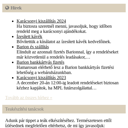
Hírek
Karácsonyi kiszállítás 2024
Ha biztosra szeretnél menni, javasoljuk, hogy időben
rendeld meg a karácsonyi ajándékokat.
Ízesített kávék
Bővítettük a kínálatot az ízesített kávék kedvelőinek.
Barion és szállítás
Elindult az azonnali fizetés Barionnal, így a rendeléseket
már közvetlenül a rendelés leadásakor,…
Barion bankkártyás fizetés
Hamarosan elérhető lesz a Barion bankkártyás fizetési
lehetőség a webáruházunkban.
Karácsonyi kiszállítás 2023
A december 20-án 12:00-ig leadott rendeléseket biztosan
kézhez kapjátok, ha MPL futárszolgálattal…
Tovább az összes hírhez »
Teakészítési tanácsok
Adunk pár tippet a teák elkészítéséhez. Természetesen ettől
ízlésednek megfelelően eltérhetsz, de mi így javasoljuk: