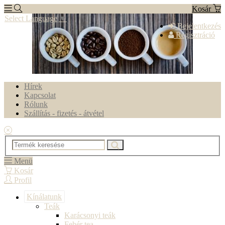
Kosár
Select Language
▼
Bejelentkezés
Regisztráció
Hírek
Kapcsolat
Rólunk
Szállítás - fizetés - átvétel
Menü
Kosár
Profil
Kínálatunk
Teák
Karácsonyi teák
Fehér tea