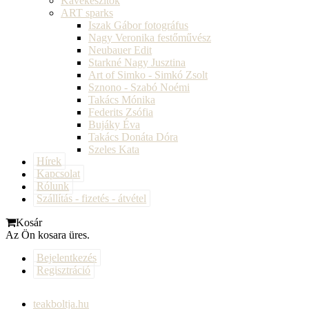
Kávékészítők
ART sparks
Iszak Gábor fotográfus
Nagy Veronika festőművész
Neubauer Edit
Starkné Nagy Jusztina
Art of Simko - Simkó Zsolt
Sznono - Szabó Noémi
Takács Mónika
Federits Zsófia
Bujáky Éva
Takács Donáta Dóra
Szeles Kata
Hírek
Kapcsolat
Rólunk
Szállítás - fizetés - átvétel
Kosár
Az Ön kosara üres.
Bejelentkezés
Regisztráció
teakboltja.hu