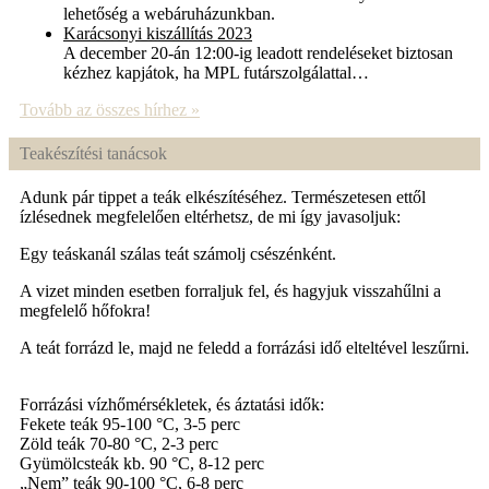
lehetőség a webáruházunkban.
Karácsonyi kiszállítás 2023
A december 20-án 12:00-ig leadott rendeléseket biztosan
kézhez kapjátok, ha MPL futárszolgálattal…
Tovább az összes hírhez »
Teakészítési tanácsok
Adunk pár tippet a teák elkészítéséhez. Természetesen ettől
ízlésednek megfelelően eltérhetsz, de mi így javasoljuk:
Egy teáskanál szálas teát számolj csészénként.
A vizet minden esetben forraljuk fel, és hagyjuk visszahűlni a
megfelelő hőfokra!
A teát forrázd le, majd ne feledd a forrázási idő elteltével leszűrni.
Forrázási vízhőmérsékletek, és áztatási idők:
Fekete teák 95-100 °C, 3-5 perc
Zöld teák 70-80 °C, 2-3 perc
Gyümölcsteák kb. 90 °C, 8-12 perc
„Nem” teák 90-100 °C, 6-8 perc