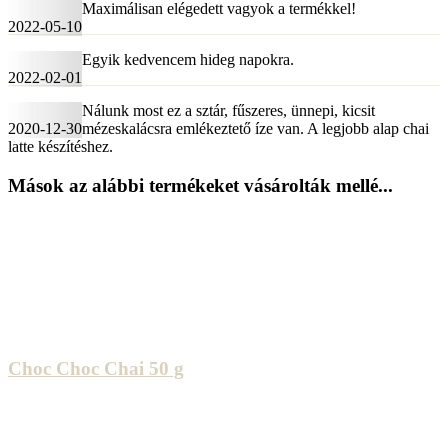
Maximálisan elégedett vagyok a termékkel!
2022-05-10
Egyik kedvencem hideg napokra.
2022-02-01
Nálunk most ez a sztár, fűszeres, ünnepi, kicsit
2020-12-30
mézeskalácsra emlékeztető íze van. A legjobb alap chai
latte készítéshez.
Mások az alábbi termékeket vásárolták mellé...
Choc Choc Chai 50 g