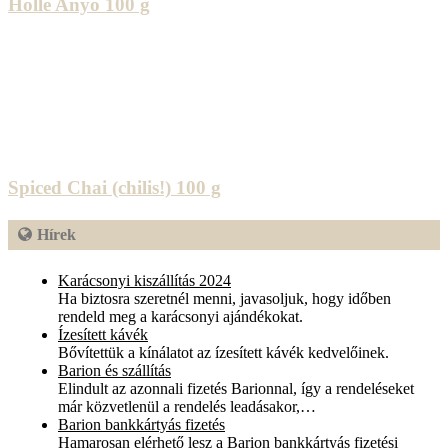
Holle Anyó 100 g
Spiced Chai (chilis!) 100 g
Hírek
Karácsonyi kiszállítás 2024
Ha biztosra szeretnél menni, javasoljuk, hogy időben
rendeld meg a karácsonyi ajándékokat.
Ízesített kávék
Bővítettük a kínálatot az ízesített kávék kedvelőinek.
Barion és szállítás
Elindult az azonnali fizetés Barionnal, így a rendeléseket
már közvetlenül a rendelés leadásakor,…
Barion bankkártyás fizetés
Hamarosan elérhető lesz a Barion bankkártyás fizetési