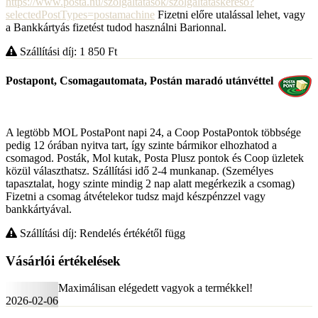
https://www.posta.hu/szolgaltatasok/szolgaltataskereso?
selectedPostTypes=postamachine
Fizetni előre utalással lehet, vagy
a Bankkártyás fizetést tudod használni Barionnal.
Szállítási díj: 1 850
Ft
Postapont, Csomagautomata, Postán maradó utánvéttel
A legtöbb MOL PostaPont napi 24, a Coop PostaPontok többsége
pedig 12 órában nyitva tart, így szinte bármikor elhozhatod a
csomagod. Posták, Mol kutak, Posta Plusz pontok és Coop üzletek
közül választhatsz. Szállítási idő 2-4 munkanap. (Személyes
tapasztalat, hogy szinte mindig 2 nap alatt megérkezik a csomag)
Fizetni a csomag átvételekor tudsz majd készpénzzel vagy
bankkártyával.
Szállítási díj: Rendelés értékétől függ
Vásárlói értékelések
Maximálisan elégedett vagyok a termékkel!
2026-02-06