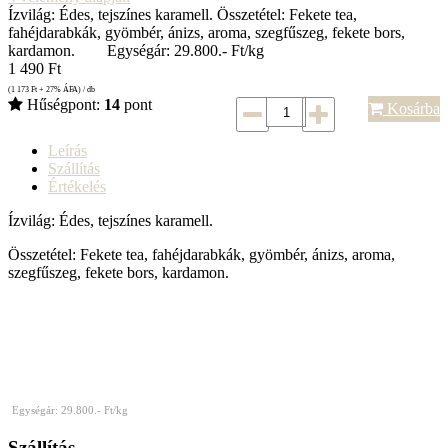
Ízvilág: Édes, tejszínes karamell. Összetétel: Fekete tea,
fahéjdarabkák, gyömbér, ánizs, aroma, szegfűszeg, fekete bors,
kardamon. Egységár: 29.800.- Ft/kg
1 490
Ft
(1 173
Ft
+ 27% ÁFA) / db
Hűségpont:
14
pont
Kosárba
Leírás
Szállítás
Értékelés
Ízvilág: Édes, tejszínes karamell.
Összetétel: Fekete tea, fahéjdarabkák, gyömbér, ánizs, aroma,
szegfűszeg, fekete bors, kardamon.
Egységár: 29.800
.- Ft/kg
Szállítás