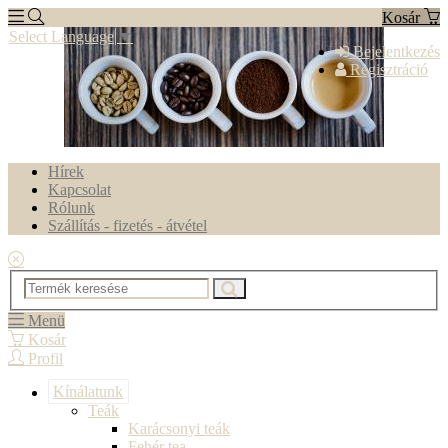
Kosár
Select Language
▼
Bejelentkezés
Regisztráció
Hírek
Kapcsolat
Rólunk
Szállítás - fizetés - átvétel
Menü
Kosár
Profil
Kínálatunk
Teák
Karácsonyi teák
Fehér tea