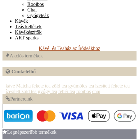
Rooibos
Chai
Gyógyteák
Kávék
Teás kellékek
Kávékészítők
ART sparks
Kávé- és Teaház az Íródeákhoz
Akciós termékek
Címkefelhő
kávé
Matcha
fekete tea
zöld tea
gyümölcs tea
ízesített fekete tea
ízesített zöld tea
gyógy tea
fehér tea
rooibos
chai
Partnereink
Legnépszerűbb termékek