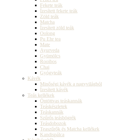
Fekete teák
Ízesített fekete teák
Zöld teák
Matcha
Ízesített zöld teák
Oolong
Pu Ehr tea
Mate
Ayurveda
Gyümölcs
Rooibos
Chai
Gyógyteák
Kávék
Minőségi kávék a nagyvilágból
Ízesített kávék
Teás kellékek
Öntöttvas teáskannák
Teáskészletek
Teáskannák
Szűrős teásbögrék
Teásdobozok
Teaszűrők és Matcha kellékek
Kandispálca