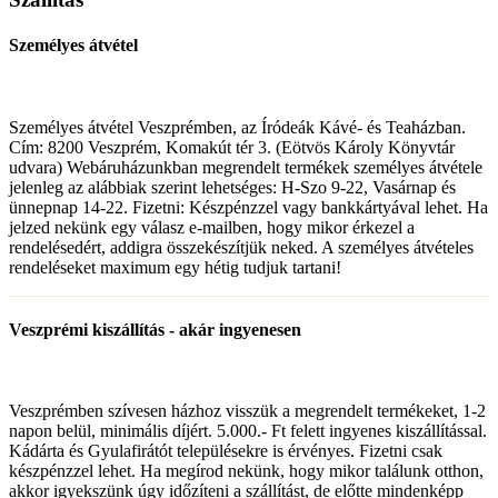
Személyes átvétel
Személyes átvétel Veszprémben, az Íródeák Kávé- és Teaházban.
Cím: 8200 Veszprém, Komakút tér 3. (Eötvös Károly Könyvtár
udvara) Webáruházunkban megrendelt termékek személyes átvétele
jelenleg az alábbiak szerint lehetséges: H-Szo 9-22, Vasárnap és
ünnepnap 14-22. Fizetni: Készpénzzel vagy bankkártyával lehet. Ha
jelzed nekünk egy válasz e-mailben, hogy mikor érkezel a
rendelésedért, addigra összekészítjük neked. A személyes átvételes
rendeléseket maximum egy hétig tudjuk tartani!
Veszprémi kiszállítás - akár ingyenesen
Veszprémben szívesen házhoz visszük a megrendelt termékeket, 1-2
napon belül, minimális díjért. 5.000.- Ft felett ingyenes kiszállítással.
Kádárta és Gyulafirátót településekre is érvényes. Fizetni csak
készpénzzel lehet. Ha megírod nekünk, hogy mikor találunk otthon,
akkor igyekszünk úgy időzíteni a szállítást, de előtte mindenképp