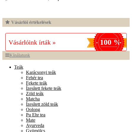
Vásárlói értékelések
100 %
Vásárlóink írták »
Kínálatunk
Teák
Karácsonyi teák
Fehér tea
Fekete teák
Ízesített fekete teák
Zöld teák
Matcha
Ízesített zöld teák
Oolong
Pu Ehr tea
Mate
Ayurveda
Gyümölcs