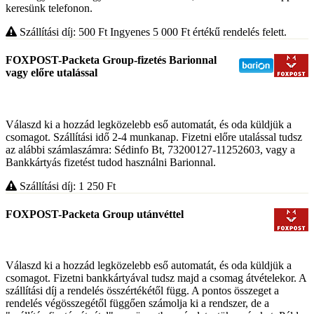
keresünk telefonon.
Szállítási díj: 500
Ft
Ingyenes 5 000
Ft
értékű rendelés felett.
FOXPOST-Packeta Group-fizetés Barionnal
vagy előre utalással
Válaszd ki a hozzád legközelebb eső automatát, és oda küldjük a
csomagot. Szállítási idő 2-4 munkanap. Fizetni előre utalással tudsz
az alábbi számlaszámra: Sédinfo Bt, 73200127-11252603, vagy a
Bankkártyás fizetést tudod használni Barionnal.
Szállítási díj: 1 250
Ft
FOXPOST-Packeta Group utánvéttel
Válaszd ki a hozzád legközelebb eső automatát, és oda küldjük a
csomagot. Fizetni bankkártyával tudsz majd a csomag átvételekor. A
szállítási díj a rendelés összértékétől függ. A pontos összeget a
rendelés végösszegétől függően számolja ki a rendszer, de a