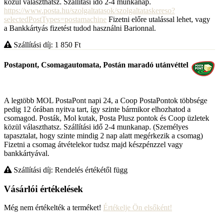
közül választhatsz. Szállítási idő 2-4 munkanap.
https://www.posta.hu/szolgaltatasok/szolgaltataskereso?
selectedPostTypes=postamachine
Fizetni előre utalással lehet, vagy
a Bankkártyás fizetést tudod használni Barionnal.
Szállítási díj: 1 850
Ft
Postapont, Csomagautomata, Postán maradó utánvéttel
A legtöbb MOL PostaPont napi 24, a Coop PostaPontok többsége
pedig 12 órában nyitva tart, így szinte bármikor elhozhatod a
csomagod. Posták, Mol kutak, Posta Plusz pontok és Coop üzletek
közül választhatsz. Szállítási idő 2-4 munkanap. (Személyes
tapasztalat, hogy szinte mindig 2 nap alatt megérkezik a csomag)
Fizetni a csomag átvételekor tudsz majd készpénzzel vagy
bankkártyával.
Szállítási díj: Rendelés értékétől függ
Vásárlói értékelések
Még nem értékelték a terméket!
Értékelje Ön elsőként!