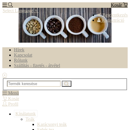
Kosár
Select Language
▼
Bejelentkezés
Regisztráció
Hírek
Kapcsolat
Rólunk
Szállítás - fizetés - átvétel
Menü
Kosár
Profil
Kínálatunk
Teák
Karácsonyi teák
Fehér tea