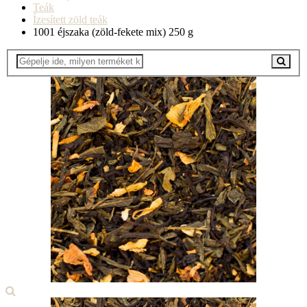
Teák
Ízesített zöld teák
1001 éjszaka (zöld-fekete mix) 250 g