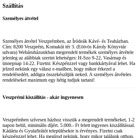
Szállítás
Személyes átvétel
Személyes átvétel Veszprémben, az Íródeák Kávé- és Teaházban.
Cím: 8200 Veszprém, Komakút tér 3. (Eötvös Károly Könyvtár
udvara) Webáruházunkban megrendelt termékek személyes átvétele
jelenleg az alábbiak szerint lehetséges: H-Szo 9-22, Vasárnap és
ünnepnap 14-22. Fizetni: Készpénzzel vagy bankkártyával lehet. Ha
jelzed nekünk egy válasz e-mailben, hogy mikor érkezel a
rendelésedért, addigra összekészítjük neked. A személyes átvételes
rendeléseket maximum egy hétig tudjuk tartani!
Veszprémi kiszállítás - akár ingyenesen
Veszprémben szívesen házhoz visszük a megrendelt termékeket, 1-2
napon belül, minimális díjért. 5.000.- Ft felett ingyenes kiszállítással.
Kádárta és Gyulafirátót településekre is érvényes. Fizetni csak
készpénzzel lehet. Ha megírod nekünk, hogy mikor találunk otthon,