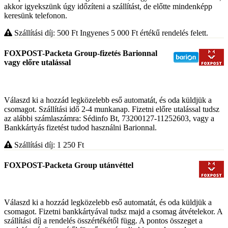
akkor igyekszünk úgy időzíteni a szállítást, de előtte mindenképp
keresünk telefonon.
Szállítási díj: 500
Ft
Ingyenes 5 000
Ft
értékű rendelés felett.
FOXPOST-Packeta Group-fizetés Barionnal
vagy előre utalással
Válaszd ki a hozzád legközelebb eső automatát, és oda küldjük a
csomagot. Szállítási idő 2-4 munkanap. Fizetni előre utalással tudsz
az alábbi számlaszámra: Sédinfo Bt, 73200127-11252603, vagy a
Bankkártyás fizetést tudod használni Barionnal.
Szállítási díj: 1 250
Ft
FOXPOST-Packeta Group utánvéttel
Válaszd ki a hozzád legközelebb eső automatát, és oda küldjük a
csomagot. Fizetni bankkártyával tudsz majd a csomag átvételekor. A
szállítási díj a rendelés összértékétől függ. A pontos összeget a