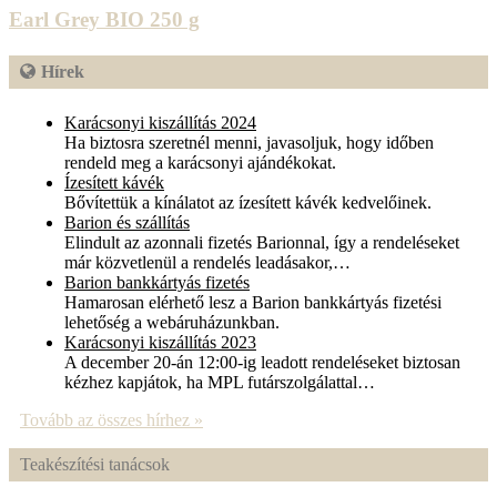
Earl Grey BIO 250 g
Hírek
Karácsonyi kiszállítás 2024
Ha biztosra szeretnél menni, javasoljuk, hogy időben
rendeld meg a karácsonyi ajándékokat.
Ízesített kávék
Bővítettük a kínálatot az ízesített kávék kedvelőinek.
Barion és szállítás
Elindult az azonnali fizetés Barionnal, így a rendeléseket
már közvetlenül a rendelés leadásakor,…
Barion bankkártyás fizetés
Hamarosan elérhető lesz a Barion bankkártyás fizetési
lehetőség a webáruházunkban.
Karácsonyi kiszállítás 2023
A december 20-án 12:00-ig leadott rendeléseket biztosan
kézhez kapjátok, ha MPL futárszolgálattal…
Tovább az összes hírhez »
Teakészítési tanácsok