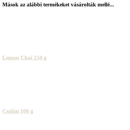
Mások az alábbi termékeket vásárolták mellé...
Lemon Chai 250 g
Csalán 100 g