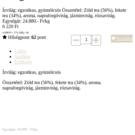
Ízvilág: egzotikus, gyümölcsös Összetétel: Zöld tea (56%), fekete
tea (34%), aroma, napraforgóvirág, jázminvirág, rózsavirág.
Egységár: 24.880.- Ft/kg
6 220
Ft
(4 898
Ft
+ 27% ÁFA) / db
Hűségpont:
62
pont
Kosárba
Leírás
Szállítás
Értékelés
Ízvilág: egzotikus, gyümölcsös
Összetétel: Zöld tea (56%), fekete tea (34%), aroma,
napraforgóvirág, jázminvirág, rózsavirág.
Egységár: 24.880.- Ft/kg