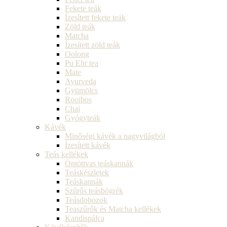
Fekete teák
Ízesített fekete teák
Zöld teák
Matcha
Ízesített zöld teák
Oolong
Pu Ehr tea
Mate
Ayurveda
Gyümölcs
Rooibos
Chai
Gyógyteák
Kávék
Minőségi kávék a nagyvilágból
Ízesített kávék
Teás kellékek
Öntöttvas teáskannák
Teáskészletek
Teáskannák
Szűrős teásbögrék
Teásdobozok
Teaszűrők és Matcha kellékek
Kandispálca