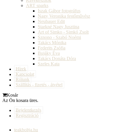
Kávékészítők
ART sparks
Iszak Gábor fotográfus
Nagy Veronika festőművész
Neubauer Edit
Starkné Nagy Jusztina
Art of Simko - Simkó Zsolt
Sznono - Szabó Noémi
Takács Mónika
Federits Zsófia
Bujáky Éva
Takács Donáta Dóra
Szeles Kata
Hírek
Kapcsolat
Rólunk
Szállítás - fizetés - átvétel
Kosár
Az Ön kosara üres.
Bejelentkezés
Regisztráció
teakboltja.hu