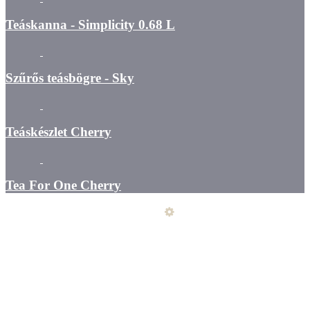
Teáskanna - Simplicity 0.68 L
Szűrős teásbögre - Sky
Teáskészlet Cherry
Tea For One Cherry
Üzemeltető
Online elállás
Teljes katalógus
Vásárlói értékelések
Általános szerződési feltételek
Kapcsolat
Szállítás - fizetés - átvétel