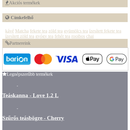
Akciós termékek
Címkefelhő
kávé
Matcha
fekete tea
zöld tea
gyümölcs tea
ízesített fekete tea
ízesített zöld tea
gyógy tea
fehér tea
rooibos
chai
Partnereink
Legnépszerűbb termékek
Teáskanna - Love 1.2 L
Szűrős teásbögre - Cherry