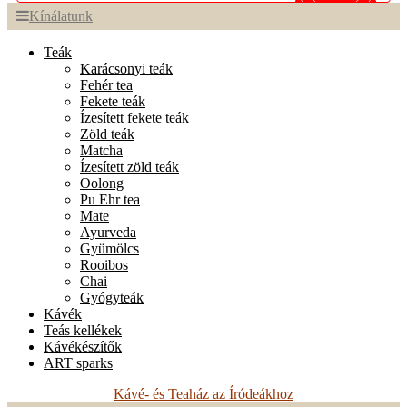
Kínálatunk
Teák
Karácsonyi teák
Fehér tea
Fekete teák
Ízesített fekete teák
Zöld teák
Matcha
Ízesített zöld teák
Oolong
Pu Ehr tea
Mate
Ayurveda
Gyümölcs
Rooibos
Chai
Gyógyteák
Kávék
Teás kellékek
Kávékészítők
ART sparks
Kávé- és Teaház az Íródeákhoz