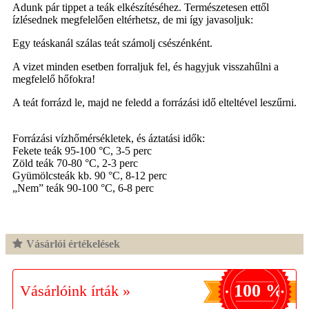
Adunk pár tippet a teák elkészítéséhez. Természetesen ettől
ízlésednek megfelelően eltérhetsz, de mi így javasoljuk:
Egy teáskanál szálas teát számolj csészénként.
A vizet minden esetben forraljuk fel, és hagyjuk visszahűlni a
megfelelő hőfokra!
A teát forrázd le, majd ne feledd a forrázási idő elteltével leszűrni.
Forrázási vízhőmérsékletek, és áztatási idők:
Fekete teák 95-100 °C, 3-5 perc
Zöld teák 70-80 °C, 2-3 perc
Gyümölcsteák kb. 90 °C, 8-12 perc
„Nem” teák 90-100 °C, 6-8 perc
Vásárlói értékelések
100 %
Vásárlóink írták »