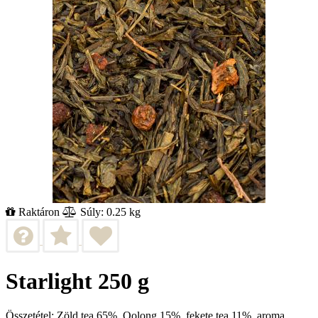
Raktáron
Súly: 0.25 kg
Starlight 250 g
Összetétel: Zöld tea 65%, Oolong 15%, fekete tea 11%, aroma,