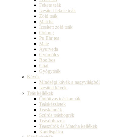
Fekete teák
Ízesített fekete teák
Zöld teák
Matcha
Ízesített zöld teák
Oolong
Pu Ehr tea
Mate
Ayurveda
Gyümölcs
Rooibos
Chai
Gyógyteák
Kávék
Minőségi kávék a nagyvilágból
Ízesített kávék
Teás kellékek
Öntöttvas teáskannák
Teáskészletek
Teáskannák
Szűrős teásbögrék
Teásdobozok
Teaszűrők és Matcha kellékek
Kandispálca