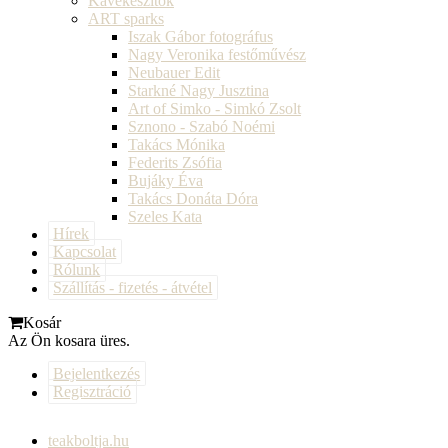
Kávékészítők
ART sparks
Iszak Gábor fotográfus
Nagy Veronika festőművész
Neubauer Edit
Starkné Nagy Jusztina
Art of Simko - Simkó Zsolt
Sznono - Szabó Noémi
Takács Mónika
Federits Zsófia
Bujáky Éva
Takács Donáta Dóra
Szeles Kata
Hírek
Kapcsolat
Rólunk
Szállítás - fizetés - átvétel
Kosár
Az Ön kosara üres.
Bejelentkezés
Regisztráció
teakboltja.hu