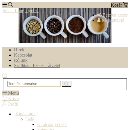
Kosár
Select Language
▼
Bejelentkezés
Regisztráció
Hírek
Kapcsolat
Rólunk
Szállítás - fizetés - átvétel
Menü
Kosár
Profil
Kínálatunk
Teák
Karácsonyi teák
Fehér tea