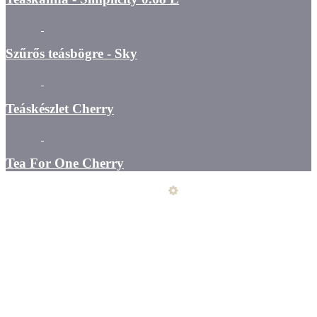
Szűrős teásbögre - Sky
Teáskészlet Cherry
Tea For One Cherry
Üzemeltető
Online elállás
Teljes katalógus
Vásárlói értékelések
Általános szerződési feltételek
Kapcsolat
Szállítás - fizetés - átvétel
Elállási nyilatkozat
Adatkezelés