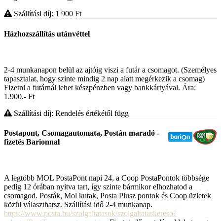
Szállítási díj: 1 900
Ft
Házhozszállítás utánvéttel
2-4 munkanapon belül az ajtóig viszi a futár a csomagot. (Személyes
tapasztalat, hogy szinte mindig 2 nap alatt megérkezik a csomag)
Fizetni a futárnál lehet készpénzben vagy bankkártyával. Ára:
1.900.- Ft
Szállítási díj: Rendelés értékétől függ
Postapont, Csomagautomata, Postán maradó -
fizetés Barionnal
A legtöbb MOL PostaPont napi 24, a Coop PostaPontok többsége
pedig 12 órában nyitva tart, így szinte bármikor elhozhatod a
csomagod. Posták, Mol kutak, Posta Plusz pontok és Coop üzletek
közül választhatsz. Szállítási idő 2-4 munkanap.
https://www.posta.hu/szolgaltatasok/szolgaltataskereso?