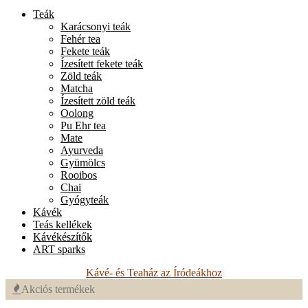
Teák
Karácsonyi teák
Fehér tea
Fekete teák
Ízesített fekete teák
Zöld teák
Matcha
Ízesített zöld teák
Oolong
Pu Ehr tea
Mate
Ayurveda
Gyümölcs
Rooibos
Chai
Gyógyteák
Kávék
Teás kellékek
Kávékészítők
ART sparks
Kávé- és Teaház az Íródeákhoz
Akciós termékek