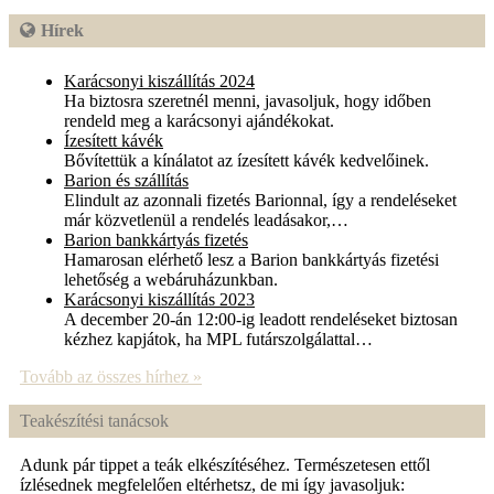
Hírek
Karácsonyi kiszállítás 2024
Ha biztosra szeretnél menni, javasoljuk, hogy időben
rendeld meg a karácsonyi ajándékokat.
Ízesített kávék
Bővítettük a kínálatot az ízesített kávék kedvelőinek.
Barion és szállítás
Elindult az azonnali fizetés Barionnal, így a rendeléseket
már közvetlenül a rendelés leadásakor,…
Barion bankkártyás fizetés
Hamarosan elérhető lesz a Barion bankkártyás fizetési
lehetőség a webáruházunkban.
Karácsonyi kiszállítás 2023
A december 20-án 12:00-ig leadott rendeléseket biztosan
kézhez kapjátok, ha MPL futárszolgálattal…
Tovább az összes hírhez »
Teakészítési tanácsok
Adunk pár tippet a teák elkészítéséhez. Természetesen ettől
ízlésednek megfelelően eltérhetsz, de mi így javasoljuk: