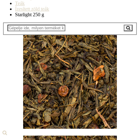
Teák
Ízesített zöld teák
Starlight 250 g