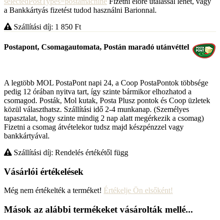
selectedPostTypes=postamachine
Fizetni előre utalással lehet, vagy
a Bankkártyás fizetést tudod használni Barionnal.
Szállítási díj: 1 850
Ft
Postapont, Csomagautomata, Postán maradó utánvéttel
A legtöbb MOL PostaPont napi 24, a Coop PostaPontok többsége
pedig 12 órában nyitva tart, így szinte bármikor elhozhatod a
csomagod. Posták, Mol kutak, Posta Plusz pontok és Coop üzletek
közül választhatsz. Szállítási idő 2-4 munkanap. (Személyes
tapasztalat, hogy szinte mindig 2 nap alatt megérkezik a csomag)
Fizetni a csomag átvételekor tudsz majd készpénzzel vagy
bankkártyával.
Szállítási díj: Rendelés értékétől függ
Vásárlói értékelések
Még nem értékelték a terméket!
Értékelje Ön elsőként!
Mások az alábbi termékeket vásárolták mellé...