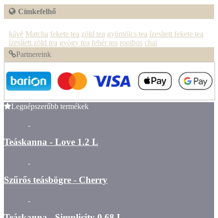
Címkefelhő
kávé
Matcha
fekete tea
zöld tea
gyümölcs tea
ízesített fekete tea
ízesített zöld tea
gyógy tea
fehér tea
rooibos
chai
Partnereink
Legnépszerűbb termékek
Teáskanna - Love 1.2 L
Szűrős teásbögre - Cherry
Teáskanna - Simplicity 0.68 L