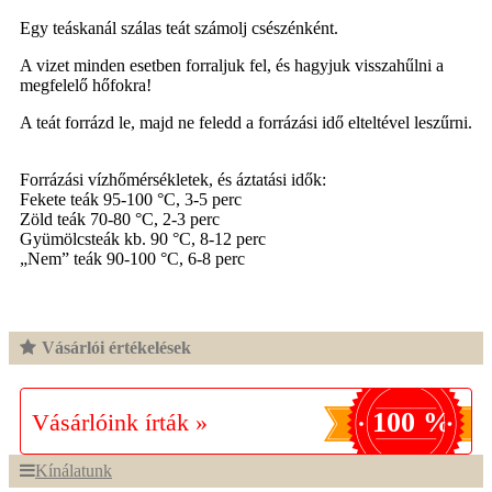
Egy teáskanál szálas teát számolj csészénként.
A vizet minden esetben forraljuk fel, és hagyjuk visszahűlni a
megfelelő hőfokra!
A teát forrázd le, majd ne feledd a forrázási idő elteltével leszűrni.
Forrázási vízhőmérsékletek, és áztatási idők:
Fekete teák 95-100 °C, 3-5 perc
Zöld teák 70-80 °C, 2-3 perc
Gyümölcsteák kb. 90 °C, 8-12 perc
„Nem” teák 90-100 °C, 6-8 perc
Vásárlói értékelések
100 %
Vásárlóink írták »
Kínálatunk