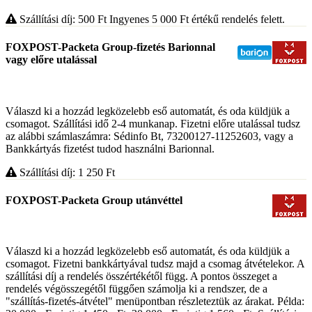
Szállítási díj: 500
Ft
Ingyenes 5 000
Ft
értékű rendelés felett.
FOXPOST-Packeta Group-fizetés Barionnal
vagy előre utalással
Válaszd ki a hozzád legközelebb eső automatát, és oda küldjük a
csomagot. Szállítási idő 2-4 munkanap. Fizetni előre utalással tudsz
az alábbi számlaszámra: Sédinfo Bt, 73200127-11252603, vagy a
Bankkártyás fizetést tudod használni Barionnal.
Szállítási díj: 1 250
Ft
FOXPOST-Packeta Group utánvéttel
Válaszd ki a hozzád legközelebb eső automatát, és oda küldjük a
csomagot. Fizetni bankkártyával tudsz majd a csomag átvételekor. A
szállítási díj a rendelés összértékétől függ. A pontos összeget a
rendelés végösszegétől függően számolja ki a rendszer, de a
"szállítás-fizetés-átvétel" menüpontban részleteztük az árakat. Példa: