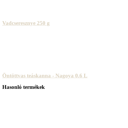
Vadcseresznye 250 g
Öntöttvas teáskanna - Nagoya 0.6 L
Hasonló termékek