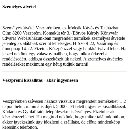
Személyes átvétel
Személyes átvétel Veszprémben, az Íródeák Kávé- és Teaházban.
Cím: 8200 Veszprém, Komakút tér 3. (Eötvös Károly Könyvtár
udvara) Webáruházunkban megrendelt termékek személyes átvétele
jelenleg az alábbiak szerint lehetséges: H-Szo 9-22, Vasárnap és
ünnepnap 14-22. Fizetni: Készpénzzel vagy bankkártyával lehet. Ha
jelzed nekünk egy válasz e-mailben, hogy mikor érkezel a
rendelésedért, addigra összekészítjük neked. A személyes átvételes
rendeléseket maximum egy hétig tudjuk tartani!
Veszprémi kiszállítás - akár ingyenesen
Veszprémben szívesen házhoz visszük a megrendelt termékeket, 1-2
napon belül, minimális díjért. 5.000.- Ft felett ingyenes kiszállítással.
Kádárta és Gyulafirátót településekre is érvényes. Fizetni csak
készpénzzel lehet. Ha megírod nekünk, hogy mikor találunk otthon,
akkor igyekszünk úgy időzíteni a szállítást, de előtte mindenképp
keresünk telefonon.