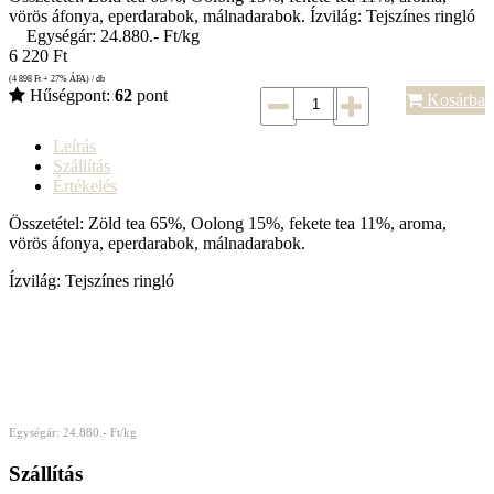
vörös áfonya, eperdarabok, málnadarabok. Ízvilág: Tejszínes ringló
Egységár: 24.880.- Ft/kg
6 220
Ft
(4 898
Ft
+ 27% ÁFA) / db
Hűségpont:
62
pont
Kosárba
Leírás
Szállítás
Értékelés
Összetétel: Zöld tea 65%, Oolong 15%, fekete tea 11%, aroma,
vörös áfonya, eperdarabok, málnadarabok.
Ízvilág: Tejszínes ringló
Egységár: 24.880.- Ft/kg
Szállítás