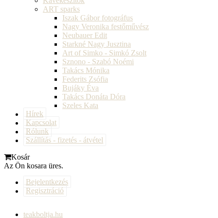
Kávékészítők
ART sparks
Iszak Gábor fotográfus
Nagy Veronika festőművész
Neubauer Edit
Starkné Nagy Jusztina
Art of Simko - Simkó Zsolt
Sznono - Szabó Noémi
Takács Mónika
Federits Zsófia
Bujáky Éva
Takács Donáta Dóra
Szeles Kata
Hírek
Kapcsolat
Rólunk
Szállítás - fizetés - átvétel
Kosár
Az Ön kosara üres.
Bejelentkezés
Regisztráció
teakboltja.hu