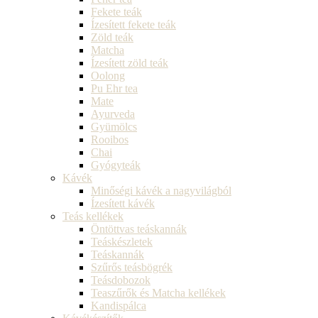
Fekete teák
Ízesített fekete teák
Zöld teák
Matcha
Ízesített zöld teák
Oolong
Pu Ehr tea
Mate
Ayurveda
Gyümölcs
Rooibos
Chai
Gyógyteák
Kávék
Minőségi kávék a nagyvilágból
Ízesített kávék
Teás kellékek
Öntöttvas teáskannák
Teáskészletek
Teáskannák
Szűrős teásbögrék
Teásdobozok
Teaszűrők és Matcha kellékek
Kandispálca