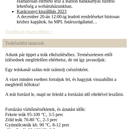
Hamarosan elérhető lesz a Barion bankkártyás fizetési
lehetőség a webáruházunkban.
Karácsonyi kiszállítás 2023
A december 20-án 12:00-ig leadott rendeléseket biztosan
kézhez kapjátok, ha MPL futárszolgálattal…
Tovább az összes hírhez »
Teakészítési tanácsok
Adunk pár tippet a teák elkészítéséhez. Természetesen ettől
ízlésednek megfelelően eltérhetsz, de mi így javasoljuk:
Egy teáskanál szálas teát számolj csészénként.
A vizet minden esetben forraljuk fel, és hagyjuk visszahűlni a
megfelelő hőfokra!
A teát forrázd le, majd ne feledd a forrázási idő elteltével leszűrni.
Forrázási vízhőmérsékletek, és áztatási idők:
Fekete teák 95-100 °C, 3-5 perc
Zöld teák 70-80 °C, 2-3 perc
Gyümölcsteák kb. 90 °C, 8-12 perc