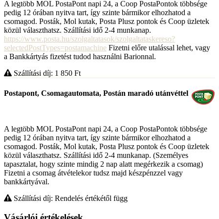
A legtöbb MOL PostaPont napi 24, a Coop PostaPontok többsége
pedig 12 órában nyitva tart, így szinte bármikor elhozhatod a
csomagod. Posták, Mol kutak, Posta Plusz pontok és Coop üzletek
közül választhatsz. Szállítási idő 2-4 munkanap.
https://www.posta.hu/szolgaltatasok/szolgaltataskereso?
selectedPostTypes=postamachine
Fizetni előre utalással lehet, vagy
a Bankkártyás fizetést tudod használni Barionnal.
Szállítási díj: 1 850
Ft
Postapont, Csomagautomata, Postán maradó utánvéttel
A legtöbb MOL PostaPont napi 24, a Coop PostaPontok többsége
pedig 12 órában nyitva tart, így szinte bármikor elhozhatod a
csomagod. Posták, Mol kutak, Posta Plusz pontok és Coop üzletek
közül választhatsz. Szállítási idő 2-4 munkanap. (Személyes
tapasztalat, hogy szinte mindig 2 nap alatt megérkezik a csomag)
Fizetni a csomag átvételekor tudsz majd készpénzzel vagy
bankkártyával.
Szállítási díj: Rendelés értékétől függ
Vásárlói értékelések