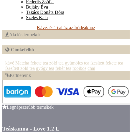
Federits Zsófia
Bujáky Éva
Takács Donáta Dóra
Szeles Kata
Kávé- és Teaház az Íródeákhoz
Akciós termékek
Címkefelhő
kávé
Matcha
fekete tea
zöld tea
gyümölcs tea
ízesített fekete tea
ízesített zöld tea
gyógy tea
fehér tea
rooibos
chai
Partnereink
Legnépszerűbb termékek
Teáskanna - Love 1.2 L