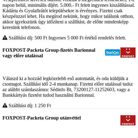
napon belül, minimális díjért. 5.000.- Ft felett ingyenes kiszállítással.
Kádárta és Gyulafirátót településekre is érvényes. Fizetni csak
készpénzzel lehet. Ha megírod nekünk, hogy mikor találunk otthon,
akkor igyekszünk úgy időzíteni a szállítást, de előtte mindenképp
keresünk telefonon.
Szállítási díj: 500
Ft
Ingyenes 5 000
Ft
értékű rendelés felett.
FOXPOST-Packeta Group-fizetés Barionnal
vagy előre utalással
Válaszd ki a hozzád legközelebb eső automatát, és oda küldjük a
csomagot. Szállítási idő 2-4 munkanap. Fizetni előre utalással tudsz
az alábbi számlaszámra: Sédinfo Bt, 73200127-11252603, vagy a
Bankkártyás fizetést tudod használni Barionnal.
Szállítási díj: 1 250
Ft
FOXPOST-Packeta Group utánvéttel