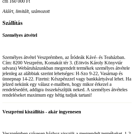
cm
160 000 Ft
Aláírt, limitált, számozott
Szállítás
Személyes átvétel
Személyes átvétel Veszprémben, az Íródeák Kávé- és Teaházban.
Cím: 8200 Veszprém, Komakút tér 3. (Eötvös Károly Könyvtár
udvara) Webáruházunkban megrendelt termékek személyes átvétele
jelenleg az alábbiak szerint lehetséges: H-Szo 9-22, Vasárnap és
ünnepnap 14-22. Fizetni: Készpénzzel vagy bankkártyával lehet. Ha
jelzed nekünk egy válasz e-mailben, hogy mikor érkezel a
rendelésedért, addigra összekészítjük neked. A személyes átvételes
rendeléseket maximum egy hétig tudjuk tartani!
Veszprémi kiszállítás - akár ingyenesen
Veszprémben szívesen házhoz visszük a megrendelt termékeket, 1-2