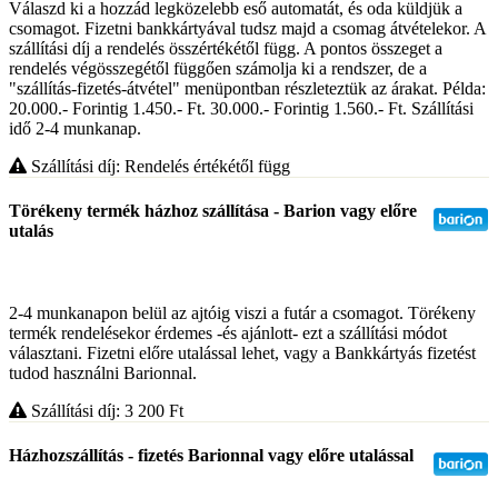
Válaszd ki a hozzád legközelebb eső automatát, és oda küldjük a
csomagot. Fizetni bankkártyával tudsz majd a csomag átvételekor. A
szállítási díj a rendelés összértékétől függ. A pontos összeget a
rendelés végösszegétől függően számolja ki a rendszer, de a
"szállítás-fizetés-átvétel" menüpontban részleteztük az árakat. Példa:
20.000.- Forintig 1.450.- Ft. 30.000.- Forintig 1.560.- Ft. Szállítási
idő 2-4 munkanap.
Szállítási díj: Rendelés értékétől függ
Törékeny termék házhoz szállítása - Barion vagy előre
utalás
2-4 munkanapon belül az ajtóig viszi a futár a csomagot. Törékeny
termék rendelésekor érdemes -és ajánlott- ezt a szállítási módot
választani. Fizetni előre utalással lehet, vagy a Bankkártyás fizetést
tudod használni Barionnal.
Szállítási díj: 3 200
Ft
Házhozszállítás - fizetés Barionnal vagy előre utalással