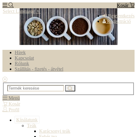
Kosár
Select Language
▼
Bejelentkezés
Regisztráció
Hírek
Kapcsolat
Rólunk
Szállítás - fizetés - átvétel
Menü
Kosár
Profil
Kínálatunk
Teák
Karácsonyi teák
Fehér tea