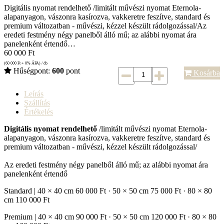
Digitális nyomat rendelhető /limitált művészi nyomat Eternola-
alapanyagon, vászonra kasírozva, vakkeretre feszítve, standard és
premium változatban - művészi, kézzel készült rádolgozással/Az
eredeti festmény négy panelből álló mű; az alábbi nyomat ára
panelenként értendő…
60 000
Ft
(60 000
Ft
+ 0% ÁFA) / db
Hűségpont:
600
pont
Kosárba
Leírás
Szállítás
Értékelés
Digitális nyomat rendelhető
/limitált művészi nyomat Eternola-
alapanyagon, vászonra kasírozva, vakkeretre feszítve, standard és
premium változatban - művészi, kézzel készült rádolgozással/
Az eredeti festmény négy panelből álló mű; az alábbi nyomat ára
panelenként értendő
Standard | 40 × 40 cm
60 000 Ft
· 50 × 50 cm
75 000 Ft
· 80 × 80
cm
110 000 Ft
Premium | 40 × 40 cm
90 000 Ft ·
50 × 50 cm
120 000 Ft
· 80 × 80