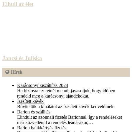
Elhull az élet
Jancsi és Juliska
Hírek
Karácsonyi kiszállítás 2024
Ha biztosra szeretnél menni, javasoljuk, hogy időben
rendeld meg a karácsonyi ajándékokat.
Ízesített kávék
Bővítettük a kínálatot az ízesített kávék kedvelőinek.
Barion és szállítás
Elindult az azonnali fizetés Barionnal, így a rendeléseket
már közvetlenül a rendelés leadásakor,…
Barion bankkártyás fizetés