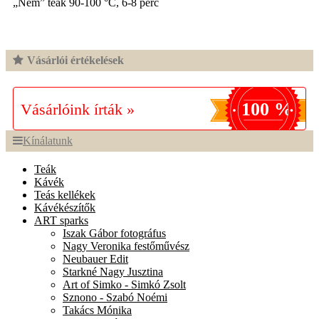
„Nem” teák 90-100 °C, 6-8 perc
Vásárlói értékelések
100 %
Vásárlóink írták »
Kínálatunk
Teák
Kávék
Teás kellékek
Kávékészítők
ART sparks
Iszak Gábor fotográfus
Nagy Veronika festőművész
Neubauer Edit
Starkné Nagy Jusztina
Art of Simko - Simkó Zsolt
Sznono - Szabó Noémi
Takács Mónika