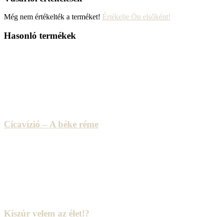
Még nem értékelték a terméket!
Értékelje Ön elsőként!
Hasonló termékek
Cicavízió – A béke réme
Kiszúr velem az élet!?