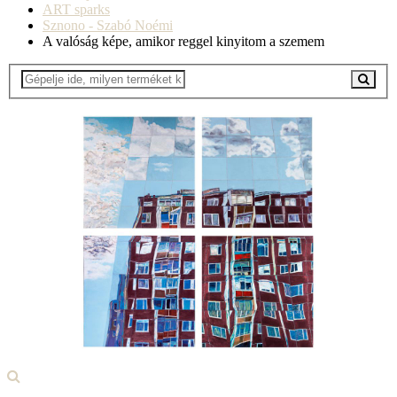
ART sparks
Sznono - Szabó Noémi
A valóság képe, amikor reggel kinyitom a szemem