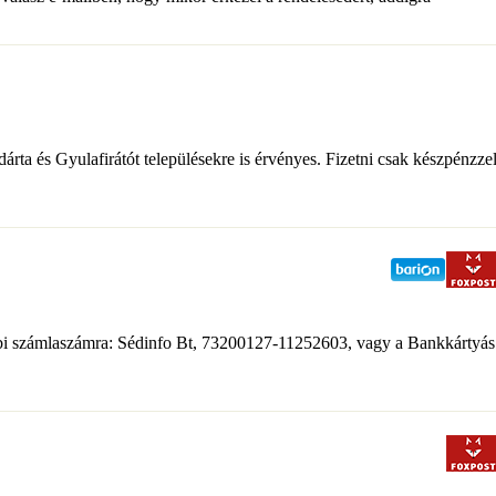
árta és Gyulafirátót településekre is érvényes. Fizetni csak készpénzze
lábbi számlaszámra: Sédinfo Bt, 73200127-11252603, vagy a Bankkártyás