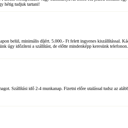
 hétig tudjuk tartani!
 belül, minimális díjért. 5.000.- Ft felett ingyenes kiszállítással. Kád
nk úgy időzíteni a szállítást, de előtte mindenképp keresünk telefonon.
magot. Szállítási idő 2-4 munkanap. Fizetni előre utalással tudsz az a