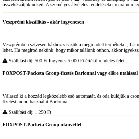
összekészítjük neked. A személyes átvételes rendeléseket maximum egy
Veszprémi kiszállítás - akár ingyenesen
Veszprémben szívesen házhoz visszük a megrendelt termékeket, 1-2 napon
lehet. Ha megírod nekünk, hogy mikor találunk otthon, akkor igyekszü
Szállítási díj: 500
Ft
Ingyenes 5 000
Ft
értékű rendelés felett.
FOXPOST-Packeta Group-fizetés Barionnal vagy előre utalással
Válaszd ki a hozzád legközelebb eső automatát, és oda küldjük a cso
fizetést tudod használni Barionnal.
Szállítási díj: 1 250
Ft
FOXPOST-Packeta Group utánvéttel