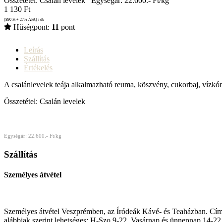
Összetétel: Csalán levelek Egységár: 22.600.- Ft/kg
1 130
Ft
(890
Ft
+ 27% ÁFA) / db
Hűségpont:
11
pont
Leírás
Szállítás
Értékelés
A csalánlevelek teája alkalmazható reuma, köszvény, cukorbaj, vízkór,
Összetétel: Csalán levelek
Egységár: 22.600.- Ft/kg
Szállítás
Személyes átvétel
Személyes átvétel Veszprémben, az Íródeák Kávé- és Teaházban. Cím
alábbiak szerint lehetséges: H-Szo 9-22, Vasárnap és ünnepnap 14-22.