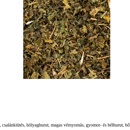
 csalánkiütés, hólyaghurut, magas vérnyomás, gyomor- és bélhurut, bőrk