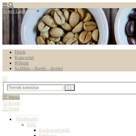
Select Language
▼
Hírek
Kapcsolat
Rólunk
Szállítás - fizetés - átvétel
Menü
Kosár
Profil
Kínálatunk
Teák
Karácsonyi teák
Fehér tea