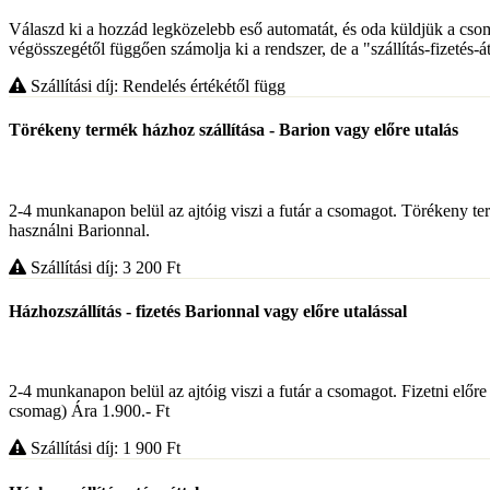
Válaszd ki a hozzád legközelebb eső automatát, és oda küldjük a csoma
végösszegétől függően számolja ki a rendszer, de a "szállítás-fizetés-á
Szállítási díj: Rendelés értékétől függ
Törékeny termék házhoz szállítása - Barion vagy előre utalás
2-4 munkanapon belül az ajtóig viszi a futár a csomagot. Törékeny termé
használni Barionnal.
Szállítási díj: 3 200
Ft
Házhozszállítás - fizetés Barionnal vagy előre utalással
2-4 munkanapon belül az ajtóig viszi a futár a csomagot. Fizetni előre
csomag) Ára 1.900.- Ft
Szállítási díj: 1 900
Ft