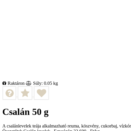
Raktáron
Súly: 0.05 kg
Csalán 50 g
A csalánlevelek teája alkalmazható reuma, köszvény, cukorbaj, vízkór,