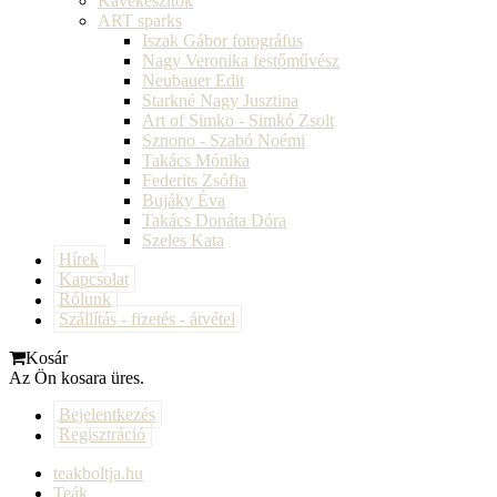
Kávékészítők
ART sparks
Iszak Gábor fotográfus
Nagy Veronika festőművész
Neubauer Edit
Starkné Nagy Jusztina
Art of Simko - Simkó Zsolt
Sznono - Szabó Noémi
Takács Mónika
Federits Zsófia
Bujáky Éva
Takács Donáta Dóra
Szeles Kata
Hírek
Kapcsolat
Rólunk
Szállítás - fizetés - átvétel
Kosár
Az Ön kosara üres.
Bejelentkezés
Regisztráció
teakboltja.hu
Teák