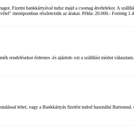
got. Fizetni bankkártyával tudsz majd a csomag átvételekor. A szállítási
tvétel" menüpontban részleteztük az árakat. Példa: 20.000.- Forintig 1.4
k rendelésekor érdemes -és ajánlott- ezt a szállítási módot választani. 
 utalással lehet, vagy a Bankkártyás fizetést tudod használni Barionnal.