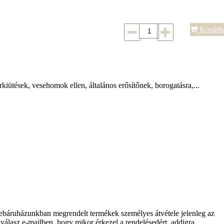
Kosárb
iütések, vesehomok ellen, általános erősítőnek, borogatásra,...
báruházunkban megrendelt termékek személyes átvétele jelenleg az
válasz e-mailben, hogy mikor érkezel a rendelésedért, addigra