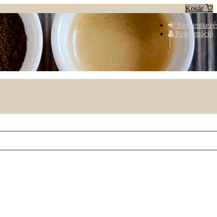
Kosár
Bejelentkezé
Regisztráció