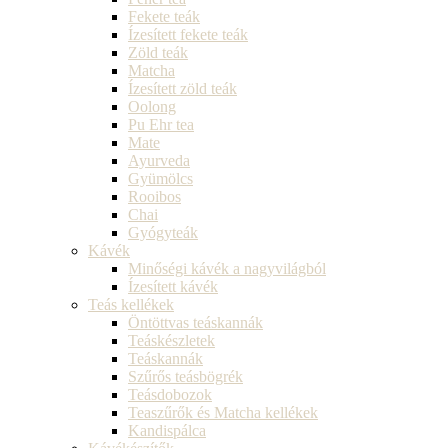
Fekete teák
Ízesített fekete teák
Zöld teák
Matcha
Ízesített zöld teák
Oolong
Pu Ehr tea
Mate
Ayurveda
Gyümölcs
Rooibos
Chai
Gyógyteák
Kávék
Minőségi kávék a nagyvilágból
Ízesített kávék
Teás kellékek
Öntöttvas teáskannák
Teáskészletek
Teáskannák
Szűrős teásbögrék
Teásdobozok
Teaszűrők és Matcha kellékek
Kandispálca