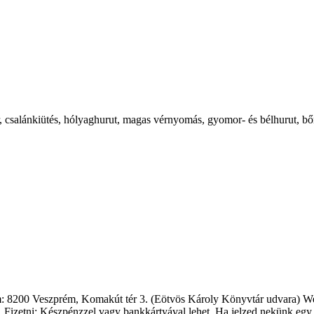
 csalánkiütés, hólyaghurut, magas vérnyomás, gyomor- és bélhurut, bőrk
: 8200 Veszprém, Komakút tér 3. (Eötvös Károly Könyvtár udvara) We
 Fizetni: Készpénzzel vagy bankkártyával lehet. Ha jelzed nekünk egy 