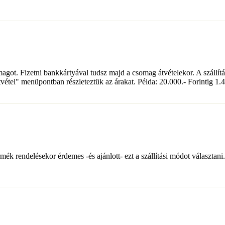
got. Fizetni bankkártyával tudsz majd a csomag átvételekor. A szállítási
tvétel" menüpontban részleteztük az árakat. Példa: 20.000.- Forintig 1.4
k rendelésekor érdemes -és ajánlott- ezt a szállítási módot választani. 