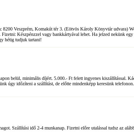
: 8200 Veszprém, Komakút tér 3. (Eötvös Károly Könyvtár udvara) We
 Fizetni: Készpénzzel vagy bankkártyával lehet. Ha jelzed nekünk egy 
 hétig tudjuk tartani!
 belül, minimális díjért. 5.000.- Ft felett ingyenes kiszállítással. Kád
nk úgy időzíteni a szállítást, de előtte mindenképp keresünk telefonon.
magot. Szállítási idő 2-4 munkanap. Fizetni előre utalással tudsz az a