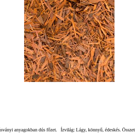
 az ásványi anyagokban dús főzet. Ízvilág: Lágy, könnyű, édeskés. Öss