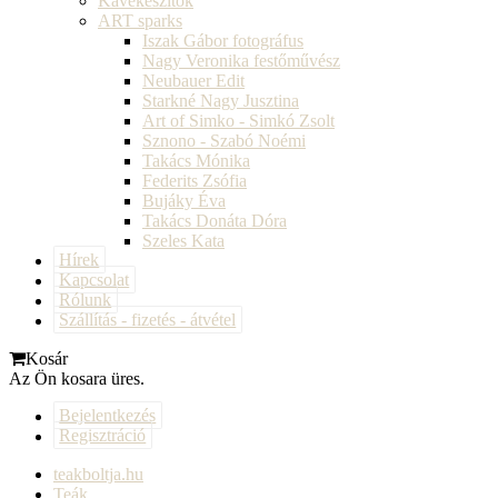
Kávékészítők
ART sparks
Iszak Gábor fotográfus
Nagy Veronika festőművész
Neubauer Edit
Starkné Nagy Jusztina
Art of Simko - Simkó Zsolt
Sznono - Szabó Noémi
Takács Mónika
Federits Zsófia
Bujáky Éva
Takács Donáta Dóra
Szeles Kata
Hírek
Kapcsolat
Rólunk
Szállítás - fizetés - átvétel
Kosár
Az Ön kosara üres.
Bejelentkezés
Regisztráció
teakboltja.hu
Teák