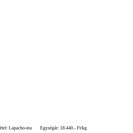
zetétel: Lapacho-tea Egységár: 18.440.- Ft/kg