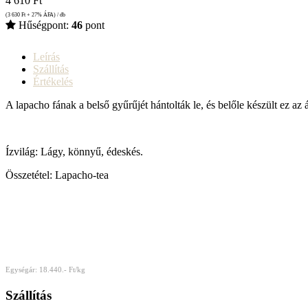
4 610
Ft
(3 630
Ft
+ 27% ÁFA) / db
Hűségpont:
46
pont
Leírás
Szállítás
Értékelés
A lapacho fának a belső gyűrűjét hántolták le, és belőle készült ez a
Ízvilág: Lágy, könnyű, édeskés.
Összetétel: Lapacho-tea
Egységár: 18.440.- Ft/kg
Szállítás