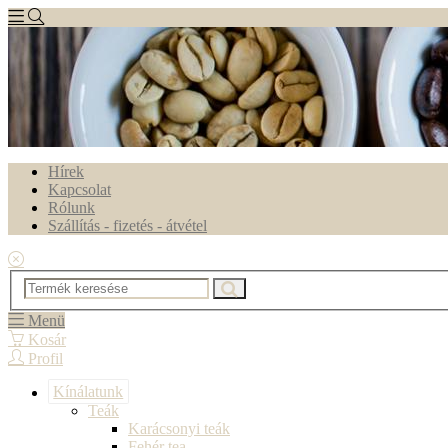
Hírek
Kapcsolat
Rólunk
Szállítás - fizetés - átvétel
Menü
Kosár
Profil
Kínálatunk
Teák
Karácsonyi teák
Fehér tea