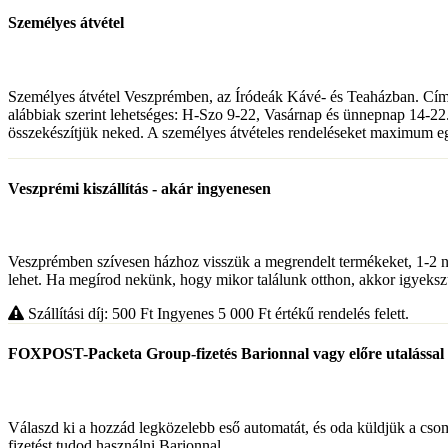
Személyes átvétel
Személyes átvétel Veszprémben, az Íródeák Kávé- és Teaházban. Cím
alábbiak szerint lehetséges: H-Szo 9-22, Vasárnap és ünnepnap 14-22.
összekészítjük neked. A személyes átvételes rendeléseket maximum egy
Veszprémi kiszállítás - akár ingyenesen
Veszprémben szívesen házhoz visszük a megrendelt termékeket, 1-2 napon
lehet. Ha megírod nekünk, hogy mikor találunk otthon, akkor igyekszü
Szállítási díj: 500
Ft
Ingyenes 5 000
Ft
értékű rendelés felett.
FOXPOST-Packeta Group-fizetés Barionnal vagy előre utalással
Válaszd ki a hozzád legközelebb eső automatát, és oda küldjük a cso
fizetést tudod használni Barionnal.