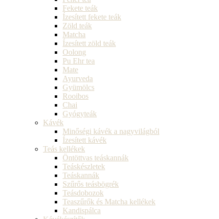
Fekete teák
Ízesített fekete teák
Zöld teák
Matcha
Ízesített zöld teák
Oolong
Pu Ehr tea
Mate
Ayurveda
Gyümölcs
Rooibos
Chai
Gyógyteák
Kávék
Minőségi kávék a nagyvilágból
Ízesített kávék
Teás kellékek
Öntöttvas teáskannák
Teáskészletek
Teáskannák
Szűrős teásbögrék
Teásdobozok
Teaszűrők és Matcha kellékek
Kandispálca