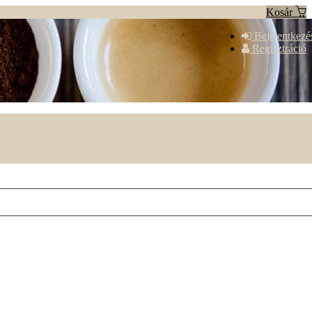
Kosár
Bejelentkezé
Regisztráció