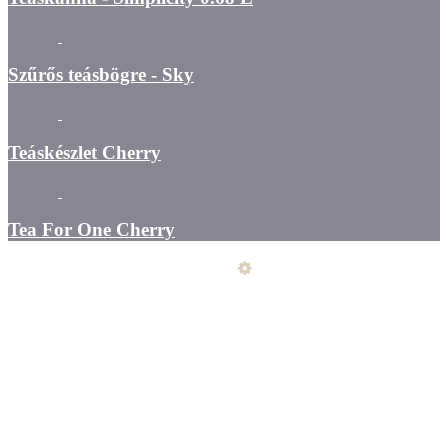
Szűrős teásbögre - Sky
Teáskészlet Cherry
Tea For One Cherry
Üzemeltető
Online elállás
Teljes katalógus
Vásárlói értékelések
Általános szerződési feltételek
Kapcsolat
Szállítás - fizetés - átvétel
Elállási nyilatkozat
Adatkezelés