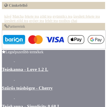
Címkefelhő
kávé
Matcha
fekete tea
zöld tea
gyümölcs tea
ízesített fekete tea
ízesített zöld tea
gyógy tea
fehér tea
rooibos
chai
Partnereink
Legnépszerűbb termékek
Teáskanna - Love 1.2 L
Szűrős teásbögre - Cherry
Teáskanna - Simplicity 0.68 L