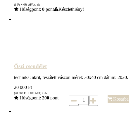
(1
Ft
+ 0% ÁFA) / db
Hűségpont:
0
pont
Készlethiány!
Őszi csendélet
technika: akril, feszített vászon méret: 30x40 cm dátum: 2020.
20 000
Ft
(20 000
Ft
+ 0% ÁFA) / db
Hűségpont:
200
pont
Kosárba