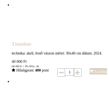
Tómalom
technika: akril, festő vászon méret: 30x40 cm dátum: 2024.
40 000
Ft
(40 000
Ft
+ 0% ÁFA) / db
Hűségpont:
400
pont
Kosárba