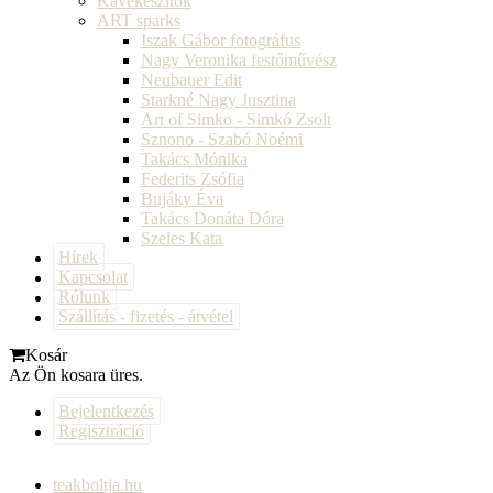
Kávékészítők
ART sparks
Iszak Gábor fotográfus
Nagy Veronika festőművész
Neubauer Edit
Starkné Nagy Jusztina
Art of Simko - Simkó Zsolt
Sznono - Szabó Noémi
Takács Mónika
Federits Zsófia
Bujáky Éva
Takács Donáta Dóra
Szeles Kata
Hírek
Kapcsolat
Rólunk
Szállítás - fizetés - átvétel
Kosár
Az Ön kosara üres.
Bejelentkezés
Regisztráció
teakboltja.hu