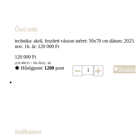
Őszi szép
technika: akril, feszített vászon méret: 50x70 cm dátum: 2025.
nov. 16. ár: 120 000 Ft
120 000
Ft
(120 000
Ft
+ 0% ÁFA) / db
Hűségpont:
1200
pont
Kosárba
Szélhámos