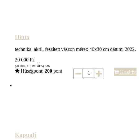
Hinta
technika: akril, feszített vászon méret: 40x30 cm dátum: 2022.
20 000
Ft
(20 000
Ft
+ 0% ÁFA) / db
Hűségpont:
200
pont
Kosárba
Kapualj