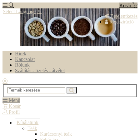
Kosár
Select Language
▼
Bejelentkezés
Regisztráció
Hírek
Kapcsolat
Rólunk
Szállítás - fizetés - átvétel
Menü
Kosár
Profil
Kínálatunk
Teák
Karácsonyi teák
Fehér tea