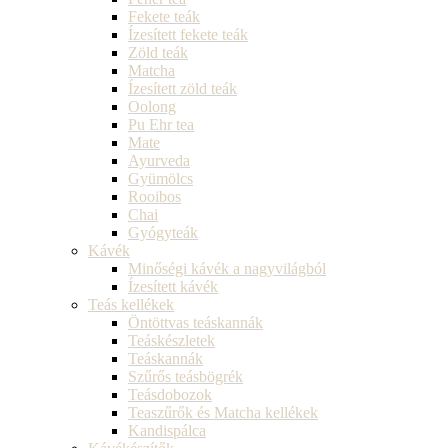
Fekete teák
Ízesített fekete teák
Zöld teák
Matcha
Ízesített zöld teák
Oolong
Pu Ehr tea
Mate
Ayurveda
Gyümölcs
Rooibos
Chai
Gyógyteák
Kávék
Minőségi kávék a nagyvilágból
Ízesített kávék
Teás kellékek
Öntöttvas teáskannák
Teáskészletek
Teáskannák
Szűrős teásbögrék
Teásdobozok
Teaszűrők és Matcha kellékek
Kandispálca