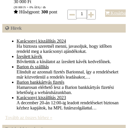
30 000
Ft
(30 000
Ft
+ 0% ÁFA) / db
Hűségpont:
300
pont
Kosárba
Hírek
Karácsonyi kiszállítás 2024
Ha biztosra szeretnél menni, javasoljuk, hogy időben
rendeld meg a karácsonyi ajándékokat.
Ízesített kávék
Bővítettük a kínálatot az ízesített kávék kedvelőinek.
Barion és szállítás
Elindult az azonnali fizetés Barionnal, így a rendeléseket
már közvetlenül a rendelés leadásakor,…
Barion bankkártyás fizetés
Hamarosan elérhető lesz a Barion bankkártyás fizetési
lehetőség a webáruházunkban.
Karácsonyi kiszállítás 2023
A december 20-án 12:00-ig leadott rendeléseket biztosan
kézhez kapjátok, ha MPL futárszolgálattal…
Tovább az összes hírhez »