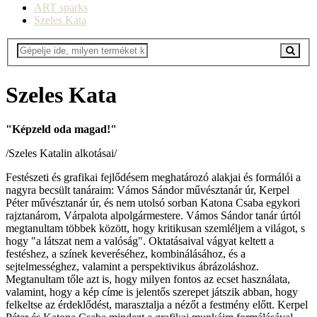
ART sparks
Szeles Kata
Szeles Kata
"Képzeld oda magad!"
/Szeles Katalin alkotásai/
Festészeti és grafikai fejlődésem meghatározó alakjai és formálói a
nagyra becsült tanáraim: Vámos Sándor művésztanár úr, Kerpel
Péter művésztanár úr, és nem utolsó sorban Katona Csaba egykori
rajztanárom, Várpalota alpolgármestere. Vámos Sándor tanár úrtól
megtanultam többek között, hogy kritikusan szemléljem a világot, s
hogy "a látszat nem a valóság". Oktatásaival vágyat keltett a
festéshez, a színek keveréséhez, kombinálásához, és a
sejtelmességhez, valamint a perspektivikus ábrázoláshoz.
Megtanultam tőle azt is, hogy milyen fontos az ecset használata,
valamint, hogy a kép címe is jelentős szerepet játszik abban, hogy
felkeltse az érdeklődést, marasztalja a nézőt a festmény előtt. Kerpel