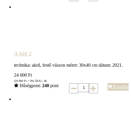
A híd 2
technika: akril, festő vászon méret: 30x40 cm dátum: 2021.
24 000
Ft
(24 000
Ft
+ 0% ÁFA) / db
Hűségpont:
240
pont
Kosárba