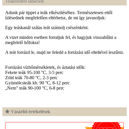
Teakészítési tanácsok
Adunk pár tippet a teák elkészítéséhez. Természetesen ettől
ízlésednek megfelelően eltérhetsz, de mi így javasoljuk:
Egy teáskanál szálas teát számolj csészénként.
A vizet minden esetben forraljuk fel, és hagyjuk visszahűlni a
megfelelő hőfokra!
A teát forrázd le, majd ne feledd a forrázási idő elteltével leszűrni.
Forrázási vízhőmérsékletek, és áztatási idők:
Fekete teák 95-100 °C, 3-5 perc
Zöld teák 70-80 °C, 2-3 perc
Gyümölcsteák kb. 90 °C, 8-12 perc
„Nem” teák 90-100 °C, 6-8 perc
Vásárlói értékelések