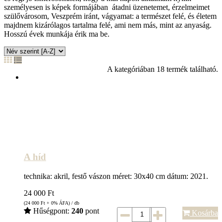
személyesen is képek formájában átadni üzenetemet, érzelmeimet
szülővárosom, Veszprém iránt, vágyamat: a természet felé, és életem
majdnem kizárólagos tartalma felé, ami nem más, mint az anyaság.
Hosszú évek munkája érik ma be.
A kategóriában 18 termék található.
A híd
technika: akril, festő vászon méret: 30x40 cm dátum: 2021.
24 000
Ft
(24 000
Ft
+ 0% ÁFA) / db
Hűségpont:
240
pont
Kosárba