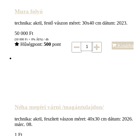
Mura folyó
technika: akril, festő vászon méret: 30x40 cm dátum: 2023.
50 000
Ft
(50 000
Ft
+ 0% ÁFA) / db
Hűségpont:
500
pont
Kosárba
Néha megéri várni /magántulajdon/
technika: akril, feszített vászon méret: 40x30 cm dátum: 2026.
márc. 08.
1
Ft