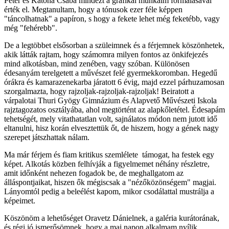
Péter és Katona Csaba mindezt a grafikai munkáim formálásával
érték el. Megtanultam, hogy a tónusok ezer féle képpen
"táncolhatnak" a papíron, s hogy a fekete lehet még feketébb, vagy
még "fehérebb".
De a legtöbbet elsősorban a szüleimnek és a férjemnek köszönhetek,
akik látták rajtam, hogy számomra milyen fontos az önkifejezés
mind alkotásban, mind zenében, vagy szóban. Különösen
édesanyám terelgetett a művészet felé gyermekkoromban. Hegedű
órákra és kamarazenekarba járatott 6 évig, majd ezzel párhuzamosan
szorgalmazta, hogy rajzoljak-rajzoljak-rajzoljak! Beiratott a
várpalotai Thuri Gyögy Gimnázium és Alapvető Művészeti Iskola
rajztagozatos osztályába, ahol megtörtént az alapkőletétel. Édesapám
tehetségét, mely vitathatatlan volt, sajnálatos módon nem jutott idő
eltanulni, hisz korán elvesztettük őt, de hiszem, hogy a gének nagy
szerepet játszhattak nálam.
Ma már férjem és fiam kritikus szemlélete támogat, ha festek egy
képet. Alkotás közben felhívják a figyelmemet néhány részletre,
amit időnként nehezen fogadok be, de meghallgatom az
álláspontjaikat, hiszen ők mégiscsak a "nézőközönségem" magjai.
Lányomtól pedig a beleélést kapom, mikor csodálattal mustrálja a
képeimet.
Köszönöm a lehetőséget Oravetz Dánielnek, a galéria kurátorának,
és régi jó ismerősömnek, hogy a mai napon alkalmam nyílik