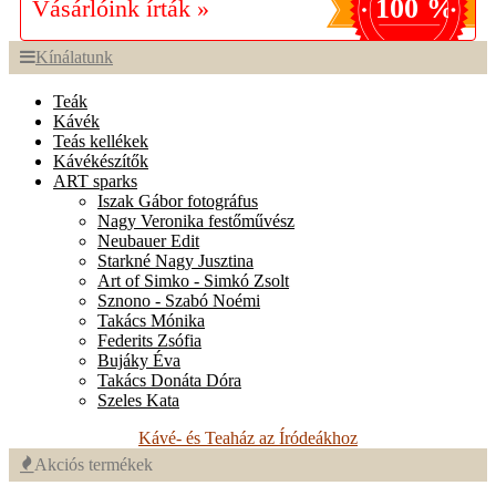
100 %
Vásárlóink írták »
Kínálatunk
Teák
Kávék
Teás kellékek
Kávékészítők
ART sparks
Iszak Gábor fotográfus
Nagy Veronika festőművész
Neubauer Edit
Starkné Nagy Jusztina
Art of Simko - Simkó Zsolt
Sznono - Szabó Noémi
Takács Mónika
Federits Zsófia
Bujáky Éva
Takács Donáta Dóra
Szeles Kata
Kávé- és Teaház az Íródeákhoz
Akciós termékek